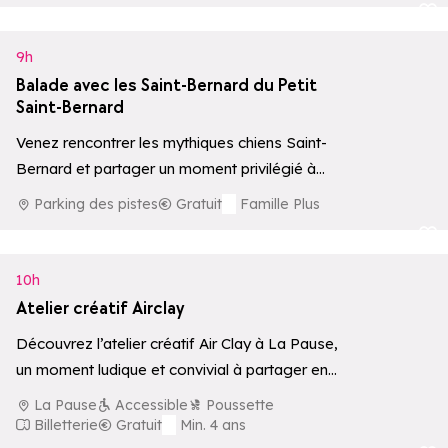
Ajouter aux 
9h
Balade avec les Saint-Bernard du Petit
Saint-Bernard
Venez rencontrer les mythiques chiens Saint-
Bernard et partager un moment privilégié à
leurs côtés, avec possibilité de balade
Parking des pistes
Gratuit
Famille Plus
accompagnée par…
Ajouter aux 
10h
Atelier créatif Airclay
Découvrez l’atelier créatif Air Clay à La Pause,
un moment ludique et convivial à partager en
famille.
La Pause
Accessible
Poussette
Billetterie
Gratuit
Min. 4 ans