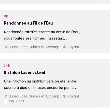
Ajouter aux 
8h
Randonnée au Fil de l'Eau
Randonnée rafraîchissante au cœur de l’eau,
sous toutes ses formes : ruisseaux,
cascades, lacs ou rivières.
Bureau des Guides et Accompagnateurs de La Rosière
Payant
Ajouter aux 
14h
Biathlon Laser Estival
Une initiation au biathlon version été, entre
course à pied et tir laser, encadrée par le
Bureau des Guides et…
Bureau des Guides et Accompagnateurs de La Rosière
Payant
Min. 7 ans
Ajouter aux 