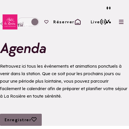
Retour à la page d'accueil
Vos favoris
Réserver
Live
Accueil
Ouvr
Basculer l'affichage en mode hiver
Eté
Agenda
Retrouvez ici tous les événements et animations ponctuels à
venir dans la station. Que ce soit pour les prochains jours ou
pour une période plus lointaine, vous pouvez parcourir
facilement le calendrier afin de préparer et planifier votre séjour
à La Rosière en toute sérénité.
Ajouter aux favoris
Enregistrer