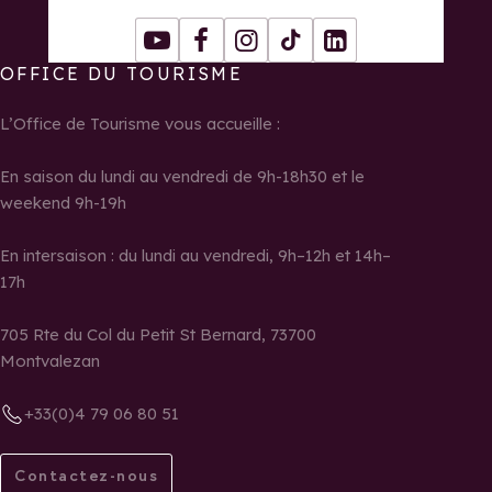
Youtube
Facebook
Instagram
Tiktok
LinkedIn
OFFICE DU TOURISME
L’Office de Tourisme vous accueille :
En saison du lundi au vendredi de 9h-18h30 et le
weekend 9h-19h
En intersaison : du lundi au vendredi, 9h–12h et 14h–
17h
705 Rte du Col du Petit St Bernard, 73700
Montvalezan
+33(0)4 79 06 80 51
Contactez-nous