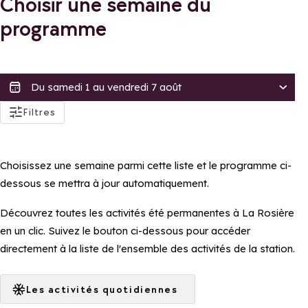
Choisir une semaine du
programme
actifs
Filtres
Accessibilité
Accessible aux PMRs
Choisissez une semaine parmi cette liste et le programme ci-
Accessible en poussette
dessous se mettra à jour automatiquement.
Tarif
Découvrez toutes les activités été permanentes à La Rosière
Gratuit
en un clic. Suivez le bouton ci-dessous pour accéder
directement à la liste de l'ensemble des activités de la station.
Distinctions
Famille Plus
Les activités quotidiennes
Appliquer ces filtres