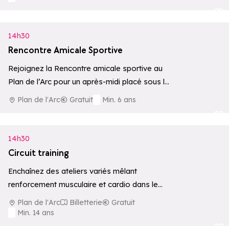
Ajouter aux 
14h30
Rencontre Amicale Sportive
Rejoignez la Rencontre amicale sportive au
Plan de l’Arc pour un après-midi placé sous le
signe du jeu, du sport…
Plan de l'Arc
Gratuit
Min. 6 ans
Ajouter aux 
14h30
Circuit training
Enchaînez des ateliers variés mêlant
renforcement musculaire et cardio dans le
cadre exceptionnel du Plan de l'Arc. Une
Plan de l'Arc
Billetterie
Gratuit
séance dynamique…
Min. 14 ans
Ajouter aux 