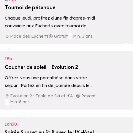
Tournoi de pétanque
Chaque jeudi, profitez d'une fin d'après-midi
conviviale aux Eucherts avec tournoi de
pétanque et musique. Un rendez-vous festif à
Place des Eucherts
Gratuit
Min. 3 ans
partager…
Ajouter aux 
18h
Coucher de soleil | Evolution 2
Offrez-vous une parenthèse dans votre
séjour : Partez en fin de journée depuis le
centre de la station pour une aventure…
Evolution 2 : Ecole de Ski et d'Aventure
Payant
Min. 8 ans
18h30
Soirée Sunset au St B avec le ILY Hôtel