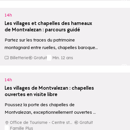
Ajouter aux 
14h
Les villages et chapelles des hameaux
de Montvalezan : parcours guidé
Partez sur les traces du patrimoine
montagnard entre ruelles, chapelles baroques
et traditions locales. Le circuit s'effectue en
Billetterie
Gratuit
Min. 12 ans
voiture, individuelle…
Ajouter aux 
14h
Les villages de Montvalezan : chapelles
ouvertes en visite libre
Poussez la porte des chapelles de
Montvalezan, exceptionnellement ouvertes au
public chaque jeudi de 14h à 17h. Accueillis par
Office de Tourisme - Centre station
Gratuit
des…
Famille Plus