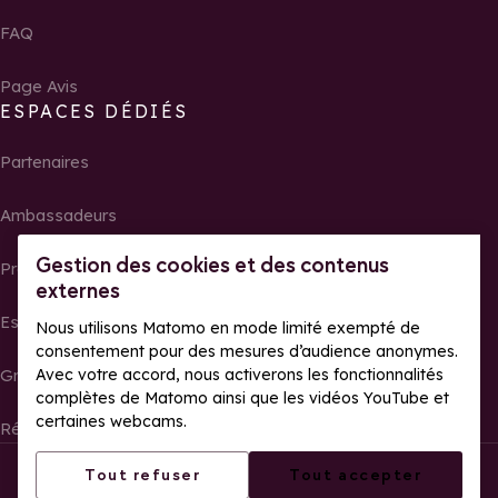
FAQ
Page Avis
ESPACES DÉDIÉS
Partenaires
Ambassadeurs
Gestion des cookies et des contenus
Propriétaires
externes
Espace presse
Nous utilisons Matomo en mode limité exempté de
consentement pour des mesures d’audience anonymes.
Groupes, séminaires et tour operator
Avec votre accord, nous activerons les fonctionnalités
complètes de Matomo ainsi que les vidéos YouTube et
certaines webcams.
Résultats et photos de courses
Tous droits réservés La Rosière
Mentions légales
Tout refuser
Tout accepter
Gestion des cookies