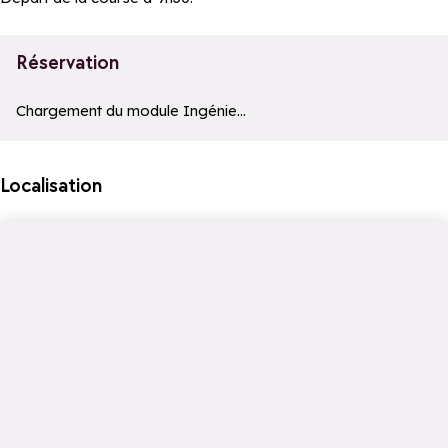
Réservation
Le moteur de recherche ci-dessous est fourni par un prestatair
Chargement du module Ingénie...
Localisation