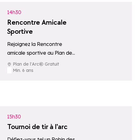
individuelle…
14h30
Rencontre Amicale
Sportive
Rejoignez la Rencontre
amicale sportive au Plan de
l’Arc pour un après-midi placé
Plan de l'Arc
Gratuit
sous le signe du jeu, du sport…
Min. 6 ans
oris
Ajouter aux fav
15h30
Tournoi de tir à l'arc
Défiez-vous tel un Robin des