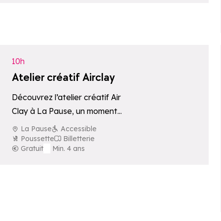
immersive et exigeante…
Ajouter aux fav
10h
Atelier créatif Airclay
Découvrez l’atelier créatif Air
Clay à La Pause, un moment
ludique et convivial à
La Pause
Accessible
partager en famille.
Poussette
Billetterie
Gratuit
Min. 4 ans
Ajouter aux fav