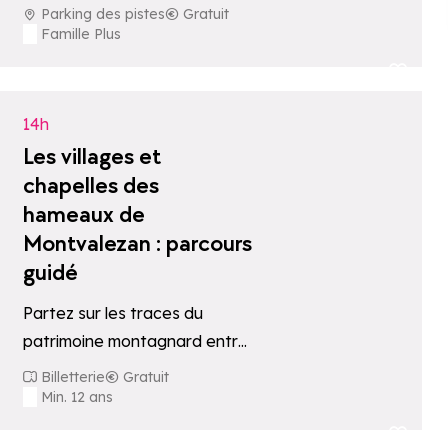
Bernard et partager un
Parking des pistes
Gratuit
moment privilégié à leurs
Famille Plus
côtés, avec possibilité de
oris
Ajouter aux fav
balade accompagnée par…
14h
Les villages et
chapelles des
hameaux de
Montvalezan : parcours
guidé
Partez sur les traces du
patrimoine montagnard entre
ruelles, chapelles baroques et
Billetterie
Gratuit
traditions locales. Le circuit
Min. 12 ans
s'effectue en voiture,
oris
Ajouter aux fav