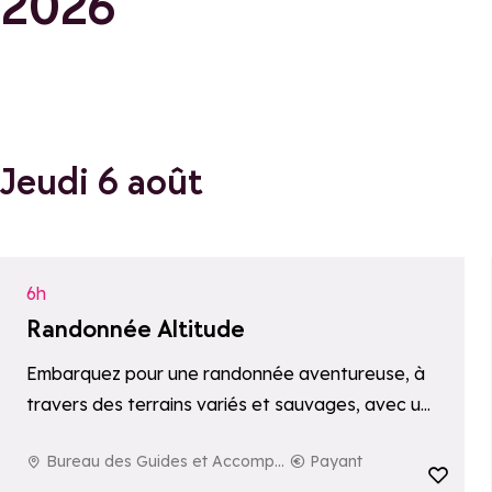
2026
Jeudi 6 août
6h
Randonnée Altitude
Embarquez pour une randonnée aventureuse, à
travers des terrains variés et sauvages, avec un
objectif ambitieux : atteindre un sommet à plus
Bureau des Guides et Accompagnateurs de La Rosière
Payant
de 3000 mètres d’altitude. Une expérience
Ajouter aux fav