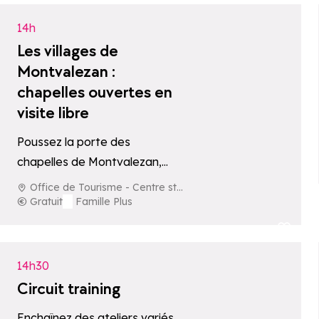
14h
Les villages de
Montvalezan :
chapelles ouvertes en
visite libre
Poussez la porte des
chapelles de Montvalezan,
exceptionnellement ouvertes
Office de Tourisme - Centre station
au public chaque jeudi de 14h
Gratuit
Famille Plus
à 17h. Accueillis par des…
Ajouter aux fav
14h30
Circuit training
Enchaînez des ateliers variés