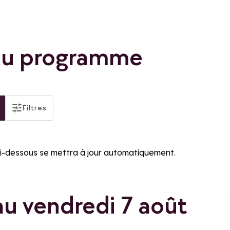
 du programme
actifs
Filtres
Distinctions
Famille Plus
ci-dessous se mettra à jour automatiquement.
au vendredi 7 août