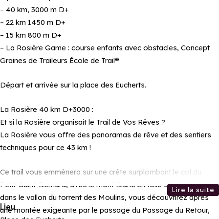
– 40 km, 3000 m D+
– 22 km 1450 m D+
– 15 km 800 m D+
– La Rosière Game : course enfants avec obstacles, Concept
Graines de Traileurs École de Trail®
Départ et arrivée sur la place des Eucherts.
La Rosière 40 km D+3000 :
Et si la Rosière organisait le Trail de Vos Rêves ?
La Rosière vous offre des panoramas de rêve et des sentiers
techniques pour ce 43 km !
Ce trail vous emmènera sur une crête surplombant le col du
Petit-Saint-Bernard, avec le mont Blanc en toile de fond. Puis
Lire la suite
dans le vallon du torrent des Moulins, vous découvrirez après
Lieu
une montée exigeante par le passage du Passage du Retour,