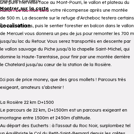
Place des Eucherts
une pure merveille face au Mont-Pourri, le vallon et plateau du
Montrer sur la carte
Ruitor ! Le lac Noir sera votre récompense après une montée
de 500 m. La descente sur le refuge d'Archeboc testera certains
Localisation
de vos réflexes, puis le sentier forestier en balcon dans le vallon
de Mercuel vous donnera un peu de jus pour remonter les 700 m
jusqu’au lac du Retour. Vous serez transportés en descente par
le vallon sauvage du Piche jusqu’à la chapelle Saint-Michel, qui
domine la Haute-Tarentaise, pour finir par une montée derrière
le Chatelard jusqu’au cœur de la station de la Rosière.
Ici pas de price money, que des gros mollets ! Parcours très
exigeant, amateurs s’abstenir !
La Rosière 22 km D+1500
Le parcours de 22 km, D+1500m est un parcours exigeant en
montagne entre 1500m et 2450m d’altitude.
Au départ des Eucherts : à l’assaut du Roc Noir, surplombez tel
un équilibriste le Col du Petit-Saint-Bernard depuis les crêtes.