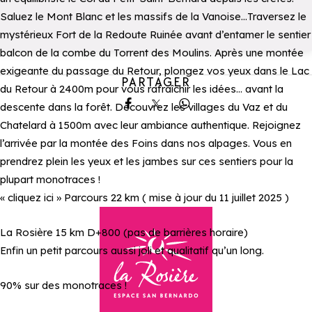
Saluez le Mont Blanc et les massifs de la Vanoise…Traversez le
mystérieux Fort de la Redoute Ruinée avant d’entamer le sentier
balcon de la combe du Torrent des Moulins. Après une montée
exigeante du passage du Retour, plongez vos yeux dans le Lac
PARTAGER
du Retour à 2400m pour vous rafraîchir les idées… avant la
descente dans la forêt. Découvrez les villages du Vaz et du
Partager sur Facebook
Partager sur X
Partager sur Whatsa
Chatelard à 1500m avec leur ambiance authentique. Rejoignez
l’arrivée par la montée des Foins dans nos alpages. Vous en
prendrez plein les yeux et les jambes sur ces sentiers pour la
plupart monotraces !
« cliquez ici » Parcours 22 km ( mise à jour du 11 juillet 2025 )
La Rosière 15 km D+800 (pas de barrières horaire)
Enfin un petit parcours aussi joli et qualitatif qu’un long.
90% sur des monotraces !