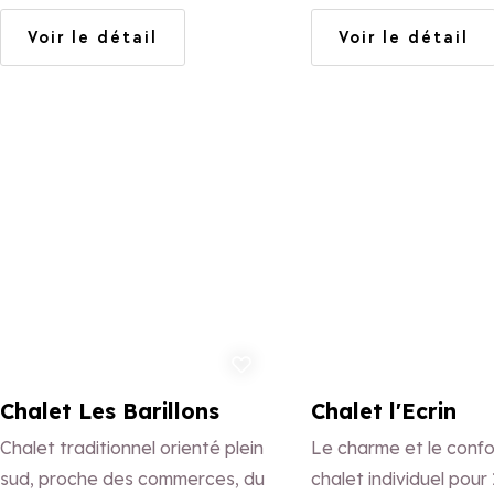
vue exceptionnelle.
Voir le détail
Voir le détail
Ajouter aux favoris
Ajo
Chalet Les Barillons
Chalet l'Ecrin
Chalet traditionnel orienté plein
Le charme et le confo
sud, proche des commerces, du
chalet individuel pour 