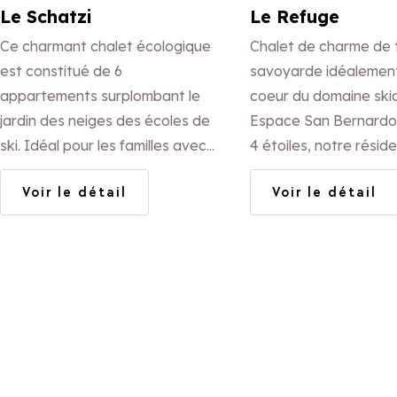
Le Schatzi
Le Refuge
Ce charmant chalet écologique
Chalet de charme de t
est constitué de 6
savoyarde idéalement
appartements surplombant le
coeur du domaine ski
jardin des neiges des écoles de
Espace San Bernardo. Class
ski. Idéal pour les familles avec
4 étoiles, notre résid
enfants apprenant le ski. Le
propose des apparte
Voir le détail
Voir le détail
plus : accès au front de neige
chaleureux de haut s
skis aux pieds.
avec cheminée en pier
gratuit.