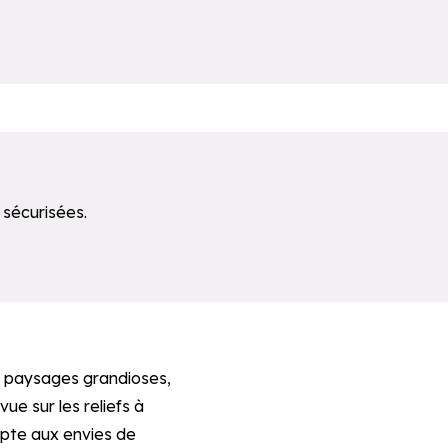
 sécurisées.
ssistance.
Accéder directement à la recherche de la central
s paysages grandioses,
e sur les reliefs à
apte aux envies de