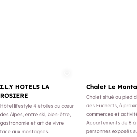
partir de 4 mois.
Ajouter aux favoris
Ajo
I.L.Y HOTELS LA
Chalet Le Mont
ROSIERE
Chalet situé au pied d
des Eucherts, à proxi
Hôtel lifestyle 4 étoiles au cœur
commerces et activité
des Alpes, entre ski, bien-être,
Appartements de 8 à
gastronomie et art de vivre
personnes exposés s
face aux montagnes.