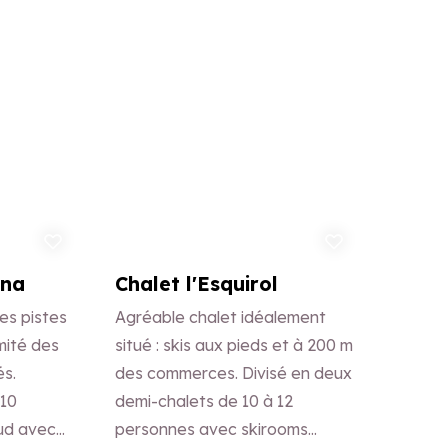
uter aux favoris
Ajouter aux favoris
ana
Chalet l'Esquirol
es pistes
Agréable chalet idéalement
mité des
situé : skis aux pieds et à 200 m
s.
des commerces. Divisé en deux
 10
demi-chalets de 10 à 12
ud avec
personnes avec skirooms