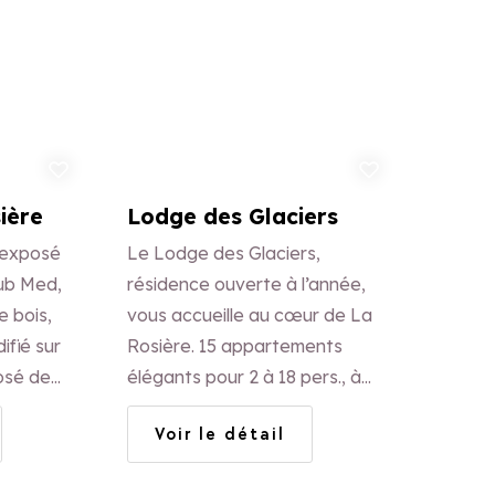
uter aux favoris
Ajouter aux favoris
ière
Lodge des Glaciers
 exposé
Le Lodge des Glaciers,
lub Med,
résidence ouverte à l’année,
e bois,
vous accueille au cœur de La
ifié sur
Rosière. 15 appartements
posé de
élégants pour 2 à 18 pers., à
es en
deux pas des pistes,
Voir le détail
commerces, restaurants et
ants à
animations.