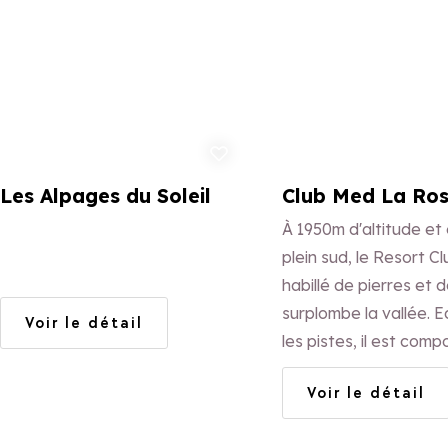
Ajouter aux favoris
Ajo
Les Alpages du Soleil
Club Med La Ros
À 1950m d'altitude et
plein sud, le Resort C
habillé de pierres et d
surplombe la vallée. Ed
Voir le détail
les pistes, il est com
439 chambres et suit
Voir le détail
formule "All inclusive".
Encadrement des enf