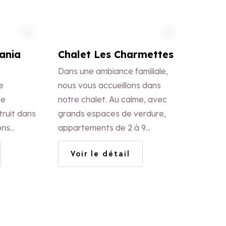
uter aux favoris
Ajouter aux favoris
iania
Chalet Les Charmettes
Dans une ambiance familiale,
e
nous vous accueillons dans
Le
notre chalet. Au calme, avec
truit dans
grands espaces de verdure,
ons
appartements de 2 à 9
et bois.
personnes, 35 à 110 m2, très
Voir le détail
 dans une
bien équipés, fonctionnels et
e et
chaleureux. Balcons sud, vue
panoramique.