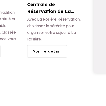
Centrale de
Réservation de La
radition
Rosière
 situé au
Avec La Rosière Réservation,
able
choisissez la sérénité pour
ée
organiser votre séjour à La
ence vous
Rosière.
ments
Voir le détail
tanding
re et wifi