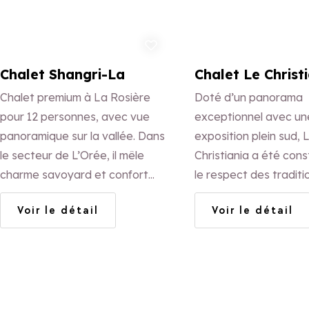
Ajouter aux favoris
Ajo
Chalet Shangri-La
Chalet Le Christ
Chalet premium à La Rosière
Doté d’un panorama
pour 12 personnes, avec vue
exceptionnel avec un
panoramique sur la vallée. Dans
exposition plein sud, 
le secteur de L’Orée, il mêle
Christiania a été cons
charme savoyard et confort
le respect des traditi
haut de gamme : cheminée,
montagnardes pierres 
Voir le détail
Voir le détail
véranda lumineuse, balcons
Yvette vous accueille
spacieux et prestations
ambiance chaleureus
complètes, été comme hiver.
familiale.