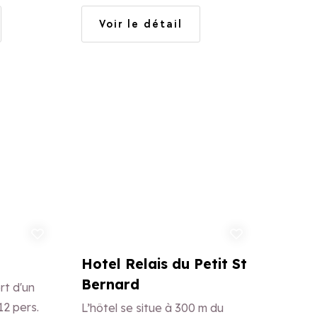
privatifs sortant directement
Voir le détail
sur le chemin skieurs.
uter aux favoris
Ajouter aux favoris
Hotel Relais du Petit St
Bernard
rt d'un
12 pers.
L’hôtel se situe à 300 m du