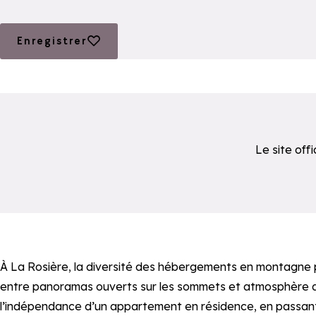
Ajouter aux favoris
Enregistrer
Le site off
Le moteur de recherche ci-dessous est fourni par un pre
À La Rosière, la diversité des hébergements en montagne p
entre panoramas ouverts sur les sommets et atmosphère auth
l’indépendance d’un appartement en résidence, en passant