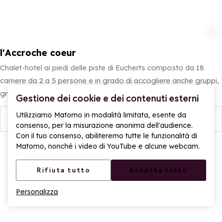
Aggiungi ai p
l'Accroche coeur
Chalet-hotel ai piedi delle piste di Eucherts composto da 18
camere da 2 a 5 persone e in grado di accogliere anche gruppi,
gruppi aziendali e associazioni.
Gestione dei cookie e dei contenuti esterni
Utilizziamo Matomo in modalità limitata, esente da
Vedi i dettagli
consenso, per la misurazione anonima dell'audience.
Con il tuo consenso, abiliteremo tutte le funzionalità di
Matomo, nonché i video di YouTube e alcune webcam.
Rifiuta tutto
Accetta tutto
Personalizza
Apr