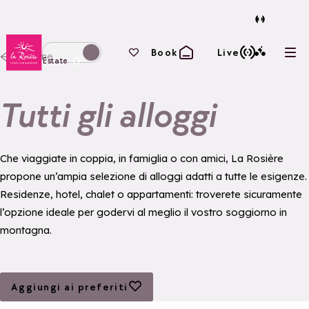
Torna alla home page
I tuoi preferiti
Book
Live
Home
Apri
Passa alla modalità invernale
Estate
Tutti gli alloggi
Che viaggiate in coppia, in famiglia o con amici, La Rosière
propone un’ampia selezione di alloggi adatti a tutte le esigenze.
Residenze, hotel, chalet o appartamenti: troverete sicuramente
l’opzione ideale per godervi al meglio il vostro soggiorno in
montagna.
Aggiungi ai preferiti
Aggiungi ai preferiti