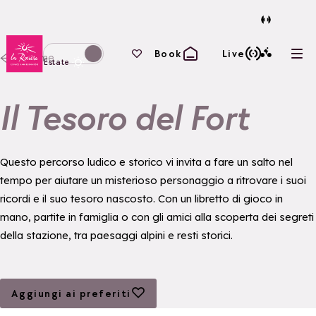
Torna alla home page
I tuoi preferiti
Book
Live
Home
Apri
Passa alla modalità invernale
Estate
Il Tesoro del Fort
Questo percorso ludico e storico vi invita a fare un salto nel
tempo per aiutare un misterioso personaggio a ritrovare i suoi
ricordi e il suo tesoro nascosto. Con un libretto di gioco in
mano, partite in famiglia o con gli amici alla scoperta dei segreti
della stazione, tra paesaggi alpini e resti storici.
Aggiungi ai preferiti
Aggiungi ai preferiti