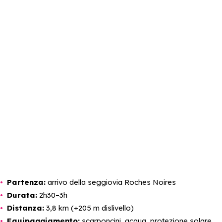
Partenza:
arrivo della seggiovia Roches Noires
Durata:
2h30–3h
Distanza:
3,8 km (+205 m dislivello)
Equipaggiamento:
scarponcini, acqua, protezione solare,