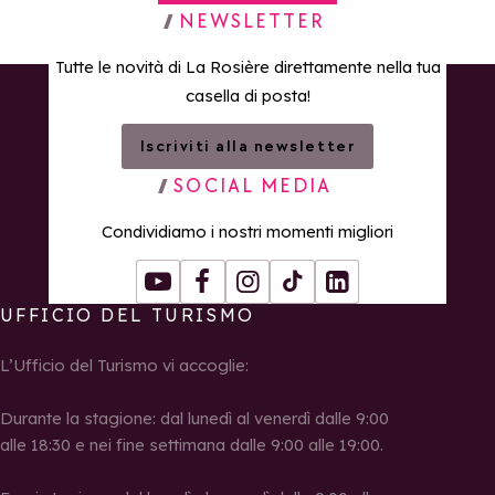
Torna alla home page
NEWSLETTER
Tutte le novità di La Rosière direttamente nella tua
casella di posta!
Iscriviti alla newsletter
SOCIAL MEDIA
Condividiamo i nostri momenti migliori
Youtube
Facebook
Instagram
Tiktok
LinkedIn
UFFICIO DEL TURISMO
L’Ufficio del Turismo vi accoglie:
Durante la stagione: dal lunedì al venerdì dalle 9:00
alle 18:30 e nei fine settimana dalle 9:00 alle 19:00.