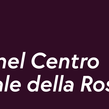
nel Centro
le della Ro