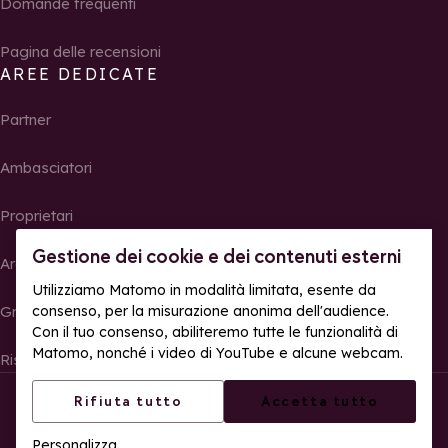
Domande frequenti
Pagina delle recensioni
AREE DEDICATE
Partner
Ambasciatori
Proprietari
Gestione dei cookie e dei contenuti esterni
Area Stampa
Utilizziamo Matomo in modalità limitata, esente da
consenso, per la misurazione anonima dell'audience.
Gruppi, seminari e tour operator
Con il tuo consenso, abiliteremo tutte le funzionalità di
Matomo, nonché i video di YouTube e alcune webcam.
Risultati e foto delle gare
© La Rosière – Tutti i diritti riservati
Note legali
Rifiuta tutto
Accetta tutto
Gestione dei cookie
Politica sulla riservatezza
Personalizza
Accessibilità web: parzialmente conforme