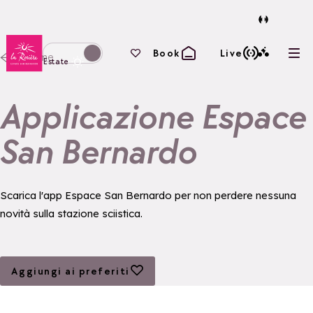
Torna alla home page
I tuoi preferiti
Book
Live
Home
Apri
Passa alla modalità invernale
Estate
Applicazione Espace
San Bernardo
Scarica l'app Espace San Bernardo per non perdere nessuna
novità sulla stazione sciistica.
Aggiungi ai preferiti
Aggiungi ai preferiti