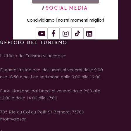
SOCIAL MEDIA
Condividiamo i nostri momenti migliori
Youtube
Facebook
Instagram
Tiktok
LinkedIn
UFFICIO DEL TURISMO
L’Ufficio del Turismo vi accoglie:
Durante la stagione: dal lunedì al venerdì dalle 9:00
alle 18:30 e nei fine settimana dalle 9:00 alle 19:00.
Fuori stagione: dal lunedì al venerdì dalle 9:00 alle
12:00 e dalle 14:00 alle 17:00.
705 Rte du Col du Petit St Bernard, 73700
Montvalezan