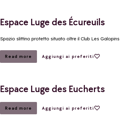
Espace Luge des Écureuils
Spazio slittino protetto situato oltre il Club Les Galopins
Aggiungi ai preferiti
Read more
Aggiungi ai preferiti
Espace Luge des Eucherts
Aggiungi ai preferiti
Read more
Aggiungi ai preferiti