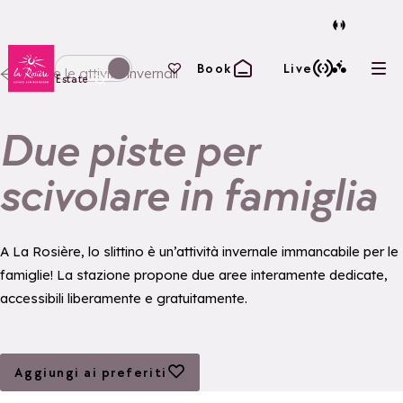
Torna alla home page
I tuoi preferiti
Book
Live
Tutte le attività invernali
Apri
Passa alla modalità invernale
Estate
Due piste per
scivolare in famiglia
A La Rosière, lo slittino è un’attività invernale immancabile per le
famiglie! La stazione propone due aree interamente dedicate,
accessibili liberamente e gratuitamente.
Aggiungi ai preferiti
Aggiungi ai preferiti