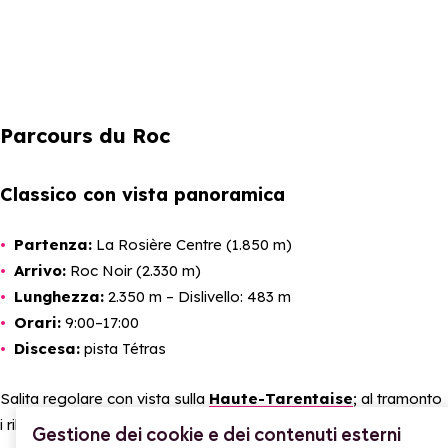
Parcours du Roc
Classico con vista panoramica
Partenza:
La Rosière Centre (1.850 m)
Arrivo:
Roc Noir (2.330 m)
Lunghezza:
2.350 m – Dislivello: 483 m
Orari:
9:00–17:00
Discesa:
pista Tétras
Salita regolare con vista sulla
Haute-Tarentaise
; al tramonto
i rilievi si infiammano: momento davvero speciale.
Gestione dei cookie e dei contenuti esterni