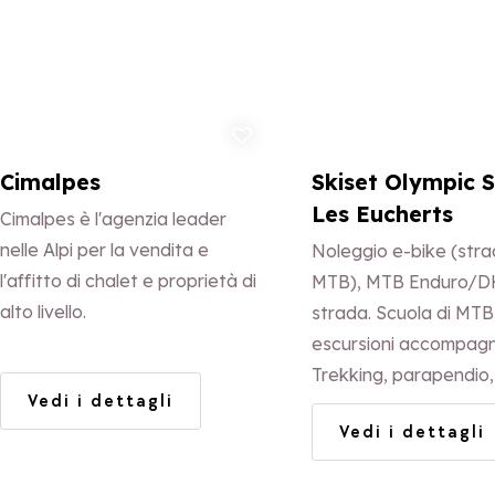
Aggiungi ai preferiti
Aggi
Cimalpes
Skiset Olympic S
Les Eucherts
Cimalpes è l'agenzia leader
nelle Alpi per la vendita e
Noleggio e-bike (stra
l'affitto di chalet e proprietà di
MTB), MTB Enduro/DH,
alto livello.
strada. Scuola di MTB
escursioni accompagn
Trekking, parapendio, r
Vedi i dettagli
Negozio di montagna 
Vedi i dettagli
svendita invernale. Ap
benvenuto in loco ogn