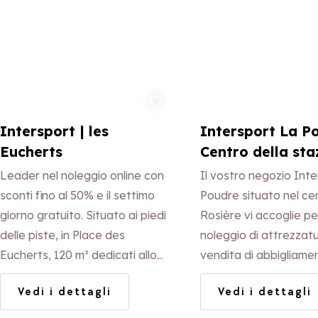
Aggiungi ai preferiti
Aggi
Intersport | les
Intersport La Po
Eucherts
Centro della sta
Leader nel noleggio online con
Il vostro negozio Int
sconti fino al 50% e il settimo
Poudre situato nel ce
giorno gratuito. Situato ai piedi
Rosière vi accoglie per
delle piste, in Place des
noleggio di attrezzatu
Eucherts, 120 m² dedicati allo
vendita di abbigliame
sport. Vendita di abbigliamento
accessori.
Vedi i dettagli
Vedi i dettagli
e accessori delle migliori marche
come Superdry, Picture, Julbo...