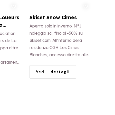
ungi ai preferiti
Aggiungi ai preferiti
 Loueurs
Skiset Snow Cimes
a
Aperto solo in inverno. N°1
noleggio sci, fino al -50% su
sociation
Skiset.com. All’interno della
ers de La
residenza CGH Les Cimes
ppa oltre
Blanches, accesso diretto alle
piste (seggiovia Eucherts
partamenti
Express). Marc Pirard (ex
Vedi i dettagli
allenatore squadra francese) e
il suo team offrono un servizio
eccezionale!