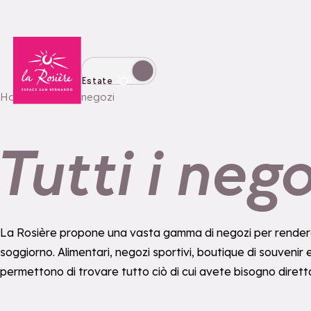
Torna alla home page
Passa alla modalità invernale
Estate
Home
Tutti i negozi
Tutti i nego
La Rosière propone una vasta gamma di negozi per rendere 
soggiorno. Alimentari, negozi sportivi, boutique di souvenir e a
permettono di trovare tutto ciò di cui avete bisogno dirett