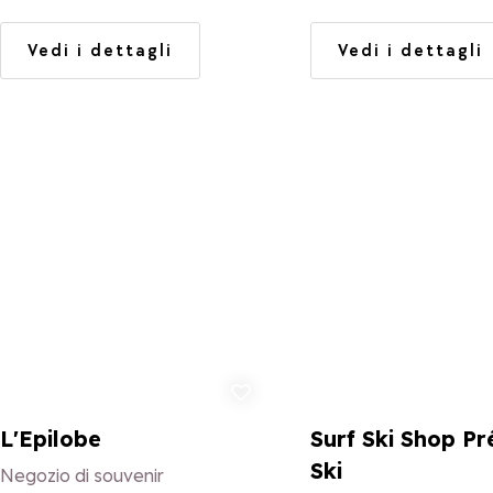
vostra disposizione, pe
del noleggio al miglior
Vedi i dettagli
Vedi i dettagli
trovate sulla neve, vic
Maison du ski e all'ESF
Aggiungi ai preferiti
Aggi
L'Epilobe
Surf Ski Shop Pr
Ski
Negozio di souvenir