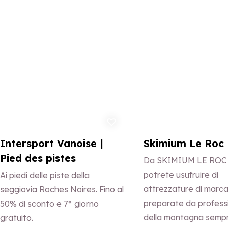
domenica alle 11:30.
Aggiungi ai preferiti
Aggi
Intersport Vanoise |
Skimium Le Roc 
Pied des pistes
Da SKIMIUM LE ROC
potrete usufruire di
Ai piedi delle piste della
attrezzature di marc
seggiovia Roches Noires. Fino al
preparate da professi
50% di sconto e 7° giorno
della montagna semp
gratuito.