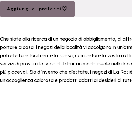
Aggiungi ai preferiti
Aggiungi ai preferiti
Che siate alla ricerca di un negozio di abbigliamento, di attre
portare a casa, i negozi della località vi accolgono in un’at
potrete fare facilmente la spesa, completare la vostra attre
servizi di prossimità sono distribuiti in modo ideale nella l
più piacevoli. Sia d’inverno che d’estate, i negozi di La Ros
un’accoglienza calorosa e prodotti adatti ai desideri di tutta