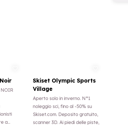
ungi ai preferiti
Aggiungi ai preferiti
Noir
Skiset Olympic Sports
Village
 NOIR
Aperto solo in inverno. N°1
a
noleggio sci, fino al -50% su
onisti
Skiset.com. Deposito gratuito,
re a
scanner 3D. Ai piedi delle piste,