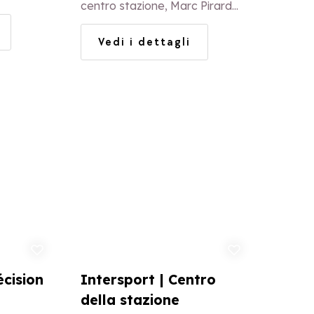
r il meglio
centro stazione, Marc Pirard
 prezzo. Ci
(ex allenatore squadra
Vedi i dettagli
ino alla
francese) e il suo team,
.
riferimento Skiset, vi offrono un
servizio eccezionale!
ungi ai preferiti
Aggiungi ai preferiti
écision
Intersport | Centro
della stazione