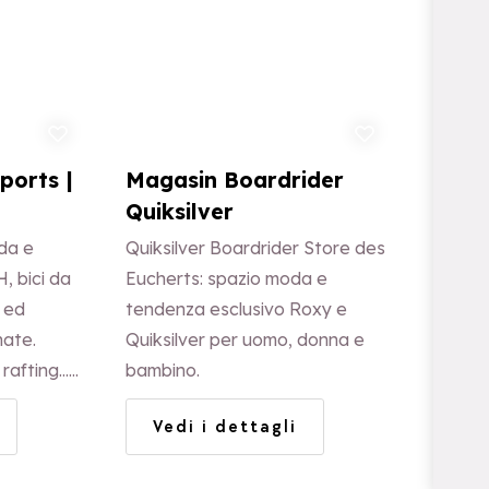
ungi ai preferiti
Aggiungi ai preferiti
ports |
Magasin Boardrider
Quiksilver
da e
Quiksilver Boardrider Store des
 bici da
Eucherts: spazio moda e
 ed
tendenza esclusivo Roxy e
ate.
Quiksilver per uomo, donna e
afting...
bambino.
estivo,
Vedi i dettagli
eritivo di
i