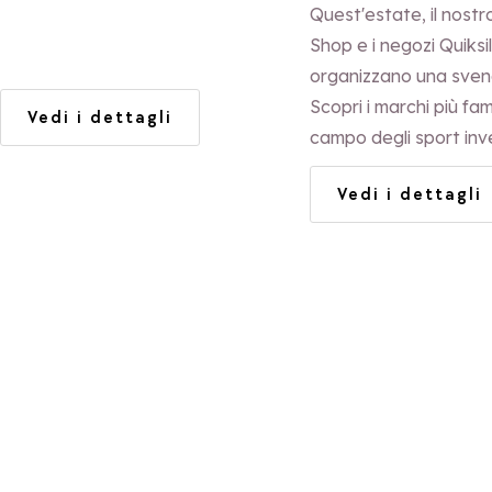
Quest'estate, il nostro
Shop e i negozi Quiksi
organizzano una svend
Scopri i marchi più fam
Vedi i dettagli
campo degli sport inve
delle attività all'aria 
Vedi i dettagli
oltre a capi di abbigl
prodotti lifestyle, tutt
scontati!