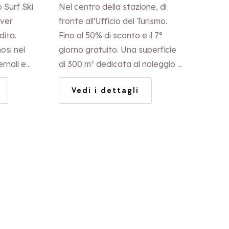
 Surf Ski
Nel centro della stazione, di
lver
fronte all'Ufficio del Turismo.
ita.
Fino al 50% di sconto e il 7°
osi nel
giorno gratuito. Una superficie
rnali e
di 300 m² dedicata al noleggio e
aperta,
alla vendita, oltre a uno spazio
Vedi i dettagli
iamento e
Superdry.
i a prezzi