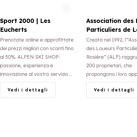
Aggiungi ai preferiti
Aggi
Sport 2000 | Les
Association des
Eucherts
Particuliers de L
Rosière
Prenotate online e approfittate
Creata nel 1992, l'”As
dei prezzi migliori con sconti fino
des Loueurs Particuli
al 50%. ALPEN SKI SHOP:
Rosière” (ALP) raggru
passione, esperienza e
200 proprietari, che
innovazione al vostro servizio a
propongono i loro ap
LA ROSIERE.
in affitto.
Vedi i dettagli
Vedi i dettagli