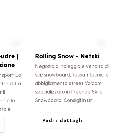
ungi ai preferiti
Aggiungi ai preferiti
udre |
Rolling Snow - Netski
zione
Negozio di noleggio e vendita di
sci/snowboard, tessuti tecnici e
ersport La
abbigliamento street Volcom,
ntro di La
specializzato in Freeride Ski e
 il
Snowboard. Consigli in un
re e la
ambiente accogliente. Test sci
nto e
e neve :
Vedi i dettagli
FACTION/VOLKL/ROSSIGNO
L BOREALIS/NEVER