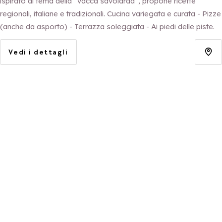
ispirato al tema della “vacca savoiarda”, propone ricette
regionali, italiane e tradizionali. Cucina variegata e curata - Pizze
(anche da asporto) - Terrazza soleggiata - Ai piedi delle piste.
Vedi i dettagli