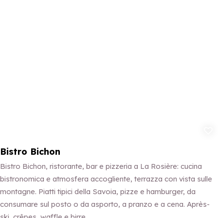
Aggiungi ai p
Bistro Bichon
Bistro Bichon, ristorante, bar e pizzeria a La Rosière: cucina
bistronomica e atmosfera accogliente, terrazza con vista sulle
montagne. Piatti tipici della Savoia, pizze e hamburger, da
consumare sul posto o da asporto, a pranzo e a cena. Après-
ski, crêpes, waffle e birre.