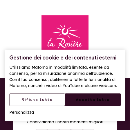
Gestione dei cookie e dei contenuti esterni
Torna alla home page
NEWSLETTER
Utilizziamo Matomo in modalità limitata, esente da
consenso, per la misurazione anonima dell'audience.
Tutte le novità di La Rosière direttamente nella tua
Con il tuo consenso, abiliteremo tutte le funzionalità di
Matomo, nonché i video di YouTube e alcune webcam.
casella di posta!
Iscriviti alla newsletter
Rifiuta tutto
Accetta tutto
SOCIAL MEDIA
Personalizza
Condividiamo i nostri momenti migliori
Apr