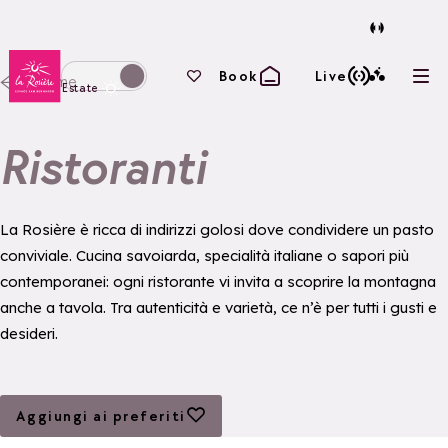
Torna alla home page
I tuoi preferiti
Book
Live
Home
Apri
Passa alla modalità invernale
Estate
Ristoranti
La Rosière è ricca di indirizzi golosi dove condividere un pasto
conviviale. Cucina savoiarda, specialità italiane o sapori più
contemporanei: ogni ristorante vi invita a scoprire la montagna
anche a tavola. Tra autenticità e varietà, ce n’è per tutti i gusti e
desideri.
Aggiungi ai preferiti
Aggiungi ai preferiti