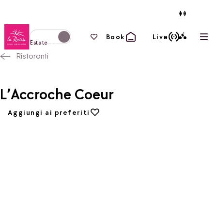
Torna alla home page
I tuoi preferiti
Book
Live
Apri
Passa alla modalità invernale
Estate
Ristoranti
L’Accroche Coeur
Aggiungi ai preferiti
Aggiungi ai preferiti