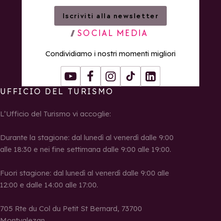
Iscriviti alla newsletter
SOCIAL MEDIA
Condividiamo i nostri momenti migliori
Youtube
Facebook
Instagram
Tiktok
LinkedIn
UFFICIO DEL TURISMO
L’Ufficio del Turismo vi accoglie:
Durante la stagione: dal lunedì al venerdì dalle 9:00
alle 18:30 e nei fine settimana dalle 9:00 alle 19:00.
Fuori stagione: dal lunedì al venerdì dalle 9:00 alle
12:00 e dalle 14:00 alle 17:00.
705 Rte du Col du Petit St Bernard, 73700
Montvalezan