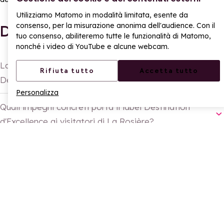
Utilizziamo Matomo in modalità limitata, esente da
consenso, per la misurazione anonima dell'audience. Con il
Domande frequenti
tuo consenso, abiliteremo tutte le funzionalità di Matomo,
nonché i video di YouTube e alcune webcam.
La nostra stazione è ufficialmente certificata
Rifiuta tutto
Accetta tutto
Destination d'Excellence?
Personalizza
Quali impegni concreti porta il label Destination
d'Excellence ai visitatori di La Rosière?
Questo percorso di qualità riguarda solo l'Office de
Tourisme?
Perché scegliere una destinazione certificata
Destination d'Excellence?