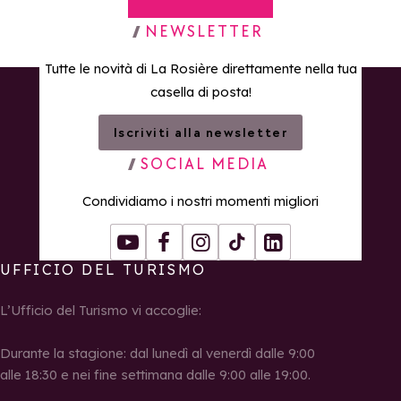
Torna alla home page
NEWSLETTER
Tutte le novità di La Rosière direttamente nella tua
casella di posta!
Iscriviti alla newsletter
SOCIAL MEDIA
Condividiamo i nostri momenti migliori
Youtube
Facebook
Instagram
Tiktok
LinkedIn
UFFICIO DEL TURISMO
L’Ufficio del Turismo vi accoglie:
Durante la stagione: dal lunedì al venerdì dalle 9:00
alle 18:30 e nei fine settimana dalle 9:00 alle 19:00.