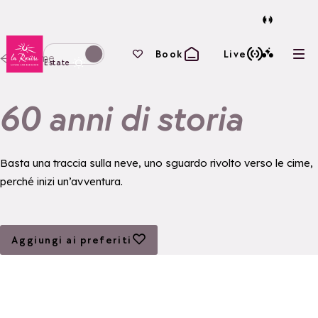
Torna alla home page
I tuoi preferiti
Book
Live
Home
Apri
Passa alla modalità invernale
Estate
60 anni di storia
Basta una traccia sulla neve, uno sguardo rivolto verso le cime,
perché inizi un’avventura.
Aggiungi ai preferiti
Aggiungi ai preferiti