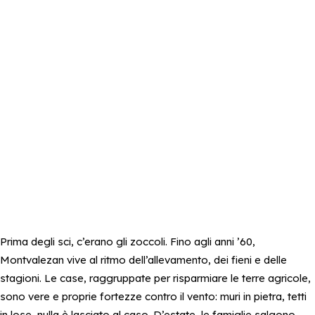
Prima degli sci, c’erano gli zoccoli. Fino agli anni ’60,
Montvalezan vive al ritmo dell’allevamento, dei fieni e delle
stagioni. Le case, raggruppate per risparmiare le terre agricole,
sono vere e proprie fortezze contro il vento: muri in pietra, tetti
in lose, nulla è lasciato al caso. D’estate, le famiglie salgono