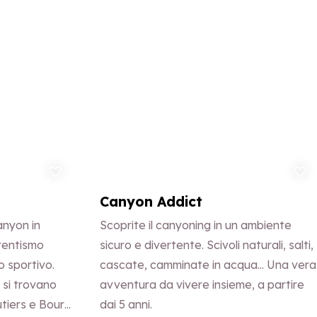
ggiungi ai preferiti
Aggiungi ai p
Canyon Addict
nyon in
Scoprite il canyoning in un ambiente
rentismo
sicuro e divertente. Scivoli naturali, salti,
o sportivo.
cascate, camminate in acqua… Una vera
 si trovano
avventura da vivere insieme, a partire
utiers e Bourg
dai 5 anni.