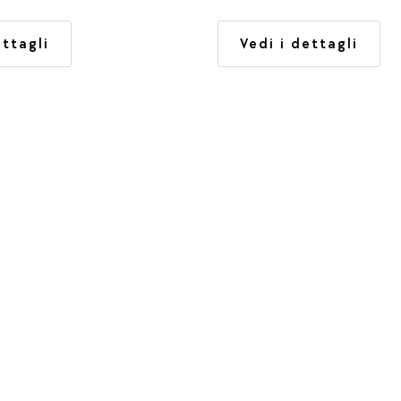
Saint Maurice. I canyon di
Montmin, Frontenex e Eau 
Vedi i dettagli
ettagli