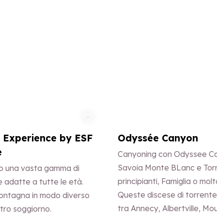
Aggiungi ai preferiti
A
Experience by ESF
Odyssée Canyon
e
Canyoning con Odyssee Ca
Savoia Monte BLanc e Tor
o una vasta gamma di
principianti, Famiglia o molt
e adatte a tutte le età.
Queste discese di torrente
montagna in modo diverso
tra Annecy, Albertville, Mo
stro soggiorno.