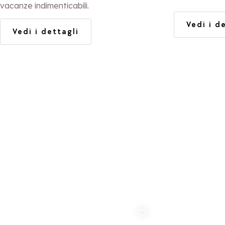
vacanze indimenticabili.
Vedi i d
Vedi i dettagli
Aggiungi ai preferiti