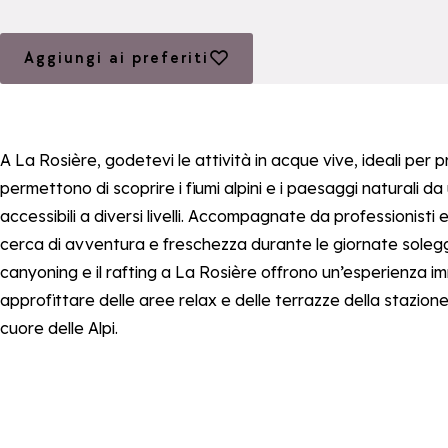
Aggiungi ai preferiti
Aggiungi ai preferiti
A La Rosière, godetevi le attività in acque vive, ideali per p
permettono di scoprire i fiumi alpini e i paesaggi naturali da
accessibili a diversi livelli. Accompagnate da professionisti e
cerca di avventura e freschezza durante le giornate soleggi
canyoning e il rafting a La Rosière offrono un’esperienza i
approfittare delle aree relax e delle terrazze della stazio
cuore delle Alpi.