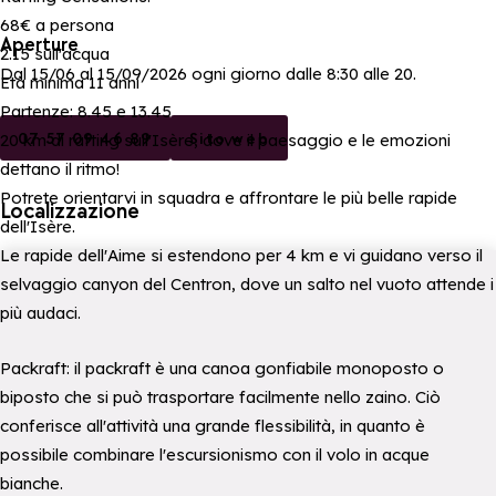
68€ a persona
Aperture
2.15 sull'acqua
Dal 15/06 al 15/09/2026 ogni giorno dalle 8:30 alle 20.
Età minima 11 anni
Partenze: 8.45 e 13.45
07 57 09 46 89
Sito web
20 km di rafting sull'Isère, dove il paesaggio e le emozioni
dettano il ritmo!
Potrete orientarvi in squadra e affrontare le più belle rapide
Localizzazione
dell'Isère.
Le rapide dell'Aime si estendono per 4 km e vi guidano verso il
selvaggio canyon del Centron, dove un salto nel vuoto attende i
più audaci.
Packraft: il packraft è una canoa gonfiabile monoposto o
biposto che si può trasportare facilmente nello zaino. Ciò
conferisce all'attività una grande flessibilità, in quanto è
possibile combinare l'escursionismo con il volo in acque
bianche.