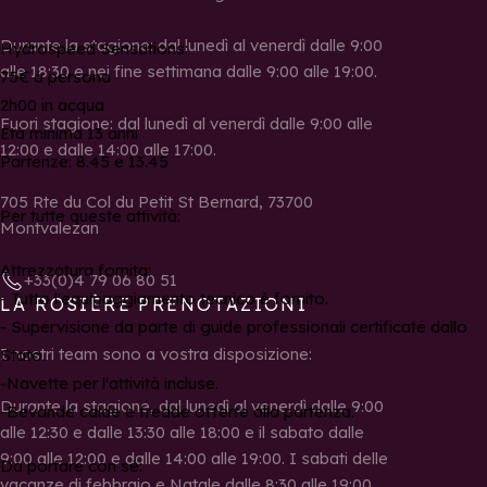
Durante la stagione: dal lunedì al venerdì dalle 9:00
Hydrospeed Sensations:
alle 18:30 e nei fine settimana dalle 9:00 alle 19:00.
75€ a persona
2h00 in acqua
Fuori stagione: dal lunedì al venerdì dalle 9:00 alle
Età minima 13 anni
12:00 e dalle 14:00 alle 17:00.
Partenze: 8.45 e 13.45
705 Rte du Col du Petit St Bernard, 73700
Per tutte queste attività:
Montvalezan
Attrezzatura fornita:
+33(0)4 79 06 80 51
- Tutto l'equipaggiamento tecnico è fornito.
LA ROSIÈRE PRENOTAZIONI
- Supervisione da parte di guide professionali certificate dallo
I nostri team sono a vostra disposizione:
Stato.
-Navette per l'attività incluse.
Durante la stagione, dal lunedì al venerdì dalle 9:00
-Bevande calde e fredde offerte alla partenza.
alle 12:30 e dalle 13:30 alle 18:00 e il sabato dalle
9:00 alle 12:00 e dalle 14:00 alle 19:00. I sabati delle
Da portare con sé:
vacanze di febbraio e Natale dalle 8:30 alle 19:00