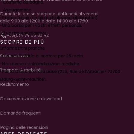
- Costume da bagno.
- Asciugamano.
Durante la bassa stagione, dal lunedì al venerdì
-Portaocchiali (se gli occhiali sono obbligatori).
dalle 9:00 alle 12:00 e dalle 14:00 alle 17:30.
-Una borsa per i vostri effetti personali.
-Il vostro entusiasmo!
+33(0)4 79 06 83 92
SCOPRI DI PIÙ
Informazioni pratiche
Come arrivare
-Essere in grado di nuotare per 25 metri.
-Non avere controindicazioni mediche.
Trasporti & mobilità
-Punto d'incontro: alla base (215, Rue de l'Arbonne- 73700
Bourg-Saint-Maurice).
Reclutamento
Documentazione e download
Domande frequenti
Pagina delle recensioni