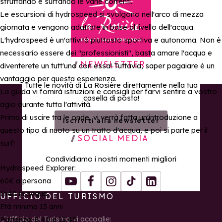
sfruttando e surfando le varie correnti.
Le escursioni di hydrospeed si svolgono nell'arco di mezza
giornata e vengono adattate in base al livello dell'acqua.
L'hydrospeed è un'attività piuttosto sportiva e autonoma. Non è
necessario essere dei "professionisti", basta amare l'acqua e
Torna alla home page
NEWSLETTER
diventerete un tutt'uno con essa! Tuttavia, saper pagaiare è un
vantaggio per questa esperienza.
Tutte le novità di La Rosière direttamente nella tua
La guida vi fornirà istruzioni e consigli per farvi sentire a vostro
casella di posta!
agio durante tutta l'attività.
Prima di uscire tra le onde, vi verrà fatta un'introduzione a
Iscriviti alla newsletter
questo tipo di nuoto su un tratto d'acqua, e poi si parte per il
SOCIAL MEDIA
surf!
Condividiamo i nostri momenti migliori
Hydrospeed Explorer:
60€ a persona
Youtube
Facebook
Instagram
Tiktok
LinkedIn
1h40 in acqua
UFFICIO DEL TURISMO
Età minima 13 anni
L’Ufficio del Turismo vi accoglie:
Partenze: 8.45 e 13.45