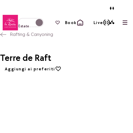
Torna alla home page
I tuoi preferiti
Book
Live
Apri
Passa alla modalità invernale
Estate
Rafting & Canyoning
Terre de Raft
Aggiungi ai preferiti
Aggiungi ai preferiti