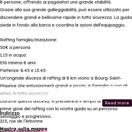
8 persone, offrendo ai pagaiatori una grande stabilità.
Grazie alla sua grande galleggiabilità, può essere utilizzato per
discendere grandi e bellissime rapide in tutta sicurezza. La guida
siede in fondo alla barca e coordina le azioni dell'equipaggio.
Rafting famiglia/iniziazione:
50€ a persona
1.15 in acqua
Età minima 8 anni
Partenze: 8.45 e 13.45
Un'originale discesa di rafting di 8 km vicino a Bourg-Saint-
Maurice che entusiasmerà grandi e piccini, in famiglia o con gli
amici, in tutta sicurezza!
Durante questa discesa, vi prenderete il tempo di esplorare le
Read more
prime gioie del rafting con la vostra guida su un percorso
Indirizzo
selvaggio e progressivo.
215, rue de l’Arbonne
Mostra sulla mappa
Rafting Sensations: