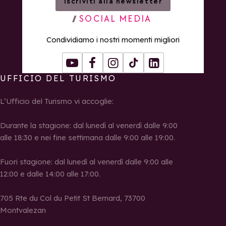
Iscriviti alla newsletter
SOCIAL MEDIA
Condividiamo i nostri momenti migliori
Youtube
Facebook
Instagram
Tiktok
LinkedIn
UFFICIO DEL TURISMO
L’Ufficio del Turismo vi accoglie:
Durante la stagione: dal lunedì al venerdì dalle 9:00
alle 18:30 e nei fine settimana dalle 9:00 alle 19:00.
Fuori stagione: dal lunedì al venerdì dalle 9:00 alle
12:00 e dalle 14:00 alle 17:00.
705 Rte du Col du Petit St Bernard, 73700
Montvalezan