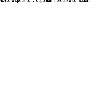
richiesta specifica. Vi aspettiamo presto a La Rosière!