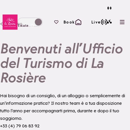
Torna alla home page
I tuoi preferiti
Book
Live
Home
Apri
Passa alla modalità invernale
Estate
Benvenuti all’Ufficio
del Turismo di La
Rosière
Hai bisogno di un consiglio, di un alloggio o semplicemente di
un’informazione pratica? Il nostro team è a tua disposizione
tutto l’anno per accompagnarti prima, durante e dopo il tuo
soggiorno.
+33 (4) 79 06 83 92