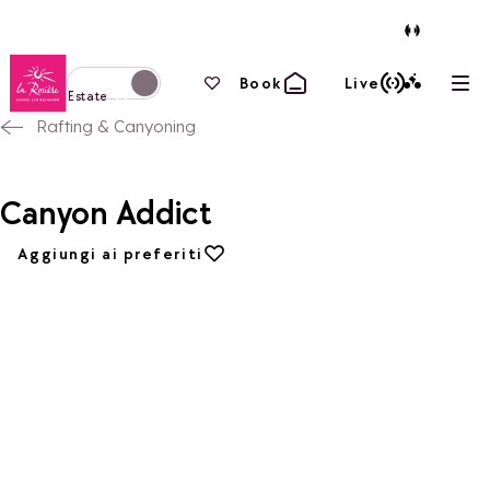
Torna alla home page
I tuoi preferiti
Book
Live
Apri
Passa alla modalità invernale
Estate
Rafting & Canyoning
Canyon Addict
Aggiungi ai preferiti
Aggiungi ai preferiti