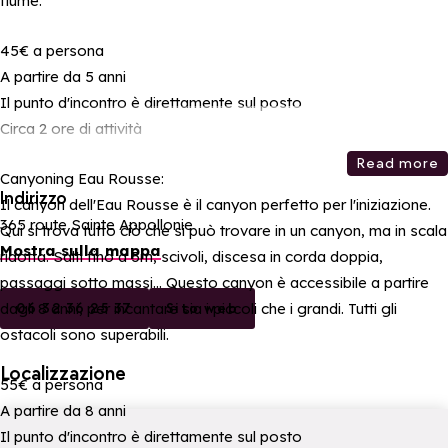
fiume.
45€ a persona
A partire da 5 anni
Il punto d'incontro è direttamente sul posto
Circa 2 ore di attività
Read more
Canyoning Eau Rousse:
Indirizzo
Il canyon dell'Eau Rousse è il canyon perfetto per l'iniziazione.
365 route Sainte Appollonie
Qui si trova tutto ciò che si può trovare in un canyon, ma in scala
Mostra sulla mappa
ridotta. Salti fino a 5m, scivoli, discesa in corda doppia,
passaggi sotto massi... Questo canyon è accessibile a partire
dagli 8 anni, per incantare sia i piccoli che i grandi. Tutti gli
06 32 36 25 37
Sito web
ostacoli sono superabili.
Localizzazione
55€ a persona
A partire da 8 anni
Il punto d'incontro è direttamente sul posto