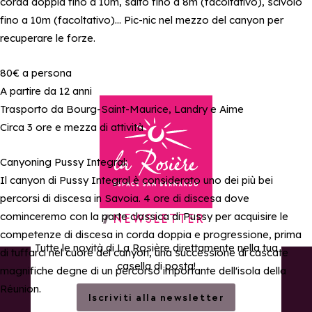
corda doppia fino a 10m, salto fino a 8m (facoltativo), scivolo
fino a 10m (facoltativo)… Pic-nic nel mezzo del canyon per
recuperare le forze.
80€ a persona
A partire da 12 anni
Trasporto da Bourg-Saint-Maurice, Landry e Aime
Circa 3 ore e mezza di attività
Canyoning Pussy Integral:
Il canyon di Pussy Integral è considerato uno dei più bei
percorsi di discesa in Savoia. 4 ore di discesa dove
cominceremo con la parte classica di Pussy per acquisire le
Torna alla home page
NEWSLETTER
competenze di discesa in corda doppia e progressione, prima
Tutte le novità di La Rosière direttamente nella tua
di tuffarci nel cuore del canyon, una successione di cascate
casella di posta!
magnifiche degne di un percorso importante dell'isola della
Réunion.
Iscriviti alla newsletter