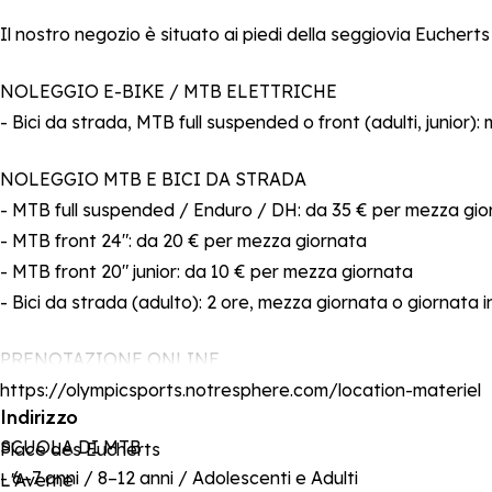
Il nostro negozio è situato ai piedi della seggiovia Euchert
NOLEGGIO E-BIKE / MTB ELETTRICHE
- Bici da strada, MTB full suspended o front (adulti, junior)
NOLEGGIO MTB E BICI DA STRADA
- MTB full suspended / Enduro / DH: da 35 € per mezza gio
- MTB front 24": da 20 € per mezza giornata
- MTB front 20" junior: da 10 € per mezza giornata
- Bici da strada (adulto): 2 ore, mezza giornata o giornata 
PRENOTAZIONE ONLINE
https://olympicsports.notresphere.com/location-materiel
Indirizzo
SCUOLA DI MTB
Place des Eucherts
- 6–7 anni / 8–12 anni / Adolescenti e Adulti
L'Averne