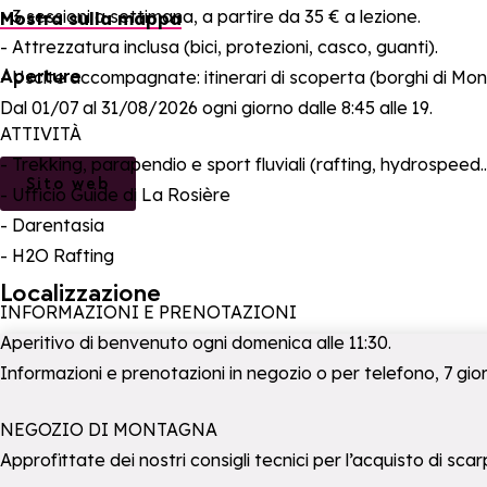
- 3 sessioni a settimana, a partire da 35 € a lezione.
Mostra sulla mappa
- Attrezzatura inclusa (bici, protezioni, casco, guanti).
Aperture
- Uscite accompagnate: itinerari di scoperta (borghi di Montva
Dal 01/07 al 31/08/2026 ogni giorno dalle 8:45 alle 19.
ATTIVITÀ
- Trekking, parapendio e sport fluviali (rafting, hydrospeed..
Sito web
- Ufficio Guide di La Rosière
- Darentasia
- H2O Rafting
Localizzazione
INFORMAZIONI E PRENOTAZIONI
Aperitivo di benvenuto ogni domenica alle 11:30.
Informazioni e prenotazioni in negozio o per telefono, 7 giorn
NEGOZIO DI MONTAGNA
Approfittate dei nostri consigli tecnici per l’acquisto di s