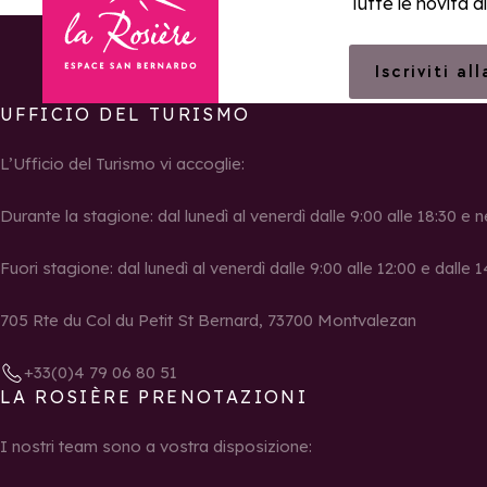
Tutte le novità d
Iscriviti al
UFFICIO DEL TURISMO
Torna alla home page
L’Ufficio del Turismo vi accoglie:
Durante la stagione: dal lunedì al venerdì dalle 9:00 alle 18:30 e n
Fuori stagione: dal lunedì al venerdì dalle 9:00 alle 12:00 e dalle 1
705 Rte du Col du Petit St Bernard, 73700 Montvalezan
+33(0)4 79 06 80 51
LA ROSIÈRE PRENOTAZIONI
I nostri team sono a vostra disposizione: