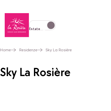
Torna alla home page
Passa alla modalità invernale
Estate
Home
Residenze
Sky La Rosière
Sky La Rosière