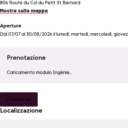
806 Route du Col du Petit St Bernard
Mostra sulla mappa
Aperture
Dal 07/07 al 30/08/2026 il lunedì, martedì, mercoledì, giovedì,
Prenotazione
a11y_module_ingenie_texte
a11y_module_ingenie_bout
Caricamento modulo Ingénie...
Contatto
Localizzazione