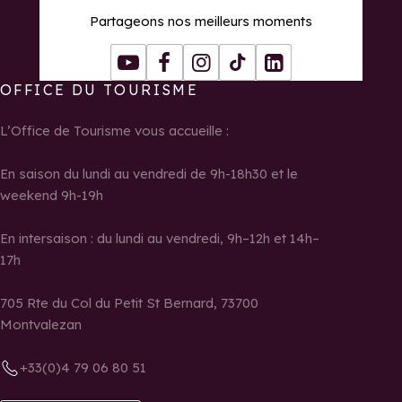
Partageons nos meilleurs moments
Youtube
Facebook
Instagram
Tiktok
LinkedIn
OFFICE DU TOURISME
L’Office de Tourisme vous accueille :
En saison du lundi au vendredi de 9h-18h30 et le
weekend 9h-19h
En intersaison : du lundi au vendredi, 9h–12h et 14h–
17h
705 Rte du Col du Petit St Bernard, 73700
Montvalezan
+33(0)4 79 06 80 51