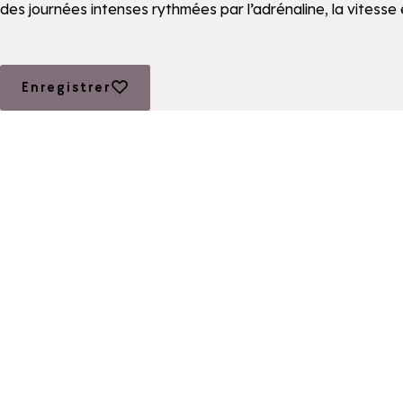
des journées intenses rythmées par l’adrénaline, la vitesse
Ajouter aux favoris
Enregistrer