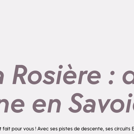
a Rosière :
ne en Savoi
fait pour vous ! Avec ses pistes de descente, ses circuits En