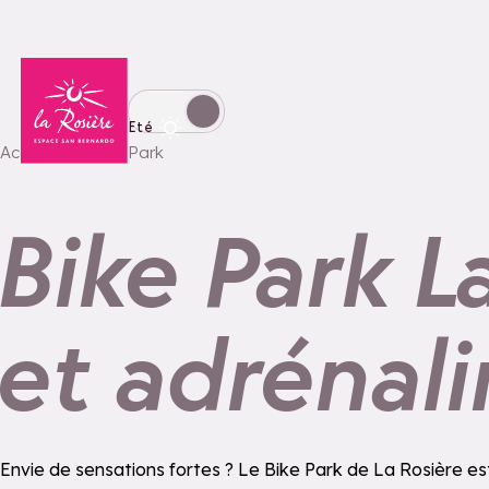
Retour à la page d'accueil
Basculer l'affichage en mode hiver
Eté
Accueil
Bike Park
Bike Park L
et adrénali
Envie de sensations fortes ? Le Bike Park de La Rosière est 