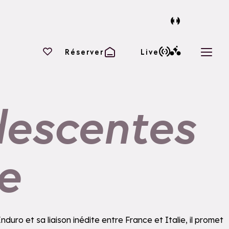
Vos favoris
Réserver
Live
Ouvri
 descentes
e
duro et sa liaison inédite entre France et Italie, il promet