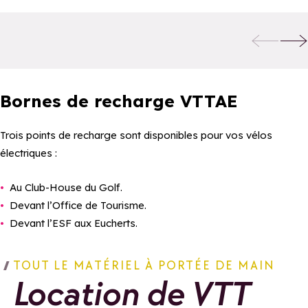
Ajouter aux favoris
Arpin Sport
Skiset Olympic
Ajo
Sports & Café
Bornes de recharge VTTAE
Trois points de recharge sont disponibles pour vos vélos
électriques :
Au Club-House du Golf.
Devant l’Office de Tourisme.
Devant l’ESF aux Eucherts.
TOUT LE MATÉRIEL À PORTÉE DE MAIN
Location de VTT