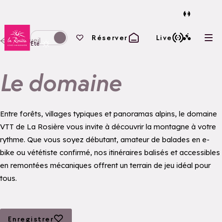
Retour à la page d'accueil
Vos favoris
Réserver
Live
Accueil
Ouvr
Basculer l'affichage en mode hiver
Eté
Le domaine
Entre forêts, villages typiques et panoramas alpins, le domaine
VTT de La Rosière vous invite à découvrir la montagne à votre
rythme. Que vous soyez débutant, amateur de balades en e-
bike ou vététiste confirmé, nos itinéraires balisés et accessibles
en remontées mécaniques offrent un terrain de jeu idéal pour
tous.
Ajouter aux favoris
Enregistrer