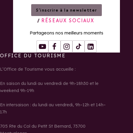
S’inscrire à la newsletter
RÉSEAUX SOCIAUX
Partageons nos meilleurs moments
Youtube
Facebook
Instagram
Tiktok
LinkedIn
OFFICE DU TOURISME
L’Office de Tourisme vous accueille :
En saison du lundi au vendredi de 9h-18h30 et le
weekend 9h-19h
En intersaison : du lundi au vendredi, 9h–12h et 14h–
17h
705 Rte du Col du Petit St Bernard, 73700