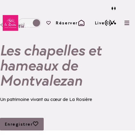
Retour à la page d'accueil
Vos favoris
Réserver
Live
Accueil
Ouvr
Basculer l'affichage en mode hiver
Eté
Les chapelles et
hameaux de
Montvalezan
Un patrimoine vivant au cœur de La Rosière
Ajouter aux favoris
Enregistrer