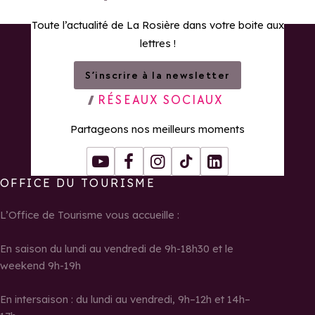
Toute l’actualité de La Rosière dans votre boite aux
lettres !
S’inscrire à la newsletter
RÉSEAUX SOCIAUX
Partageons nos meilleurs moments
Youtube
Facebook
Instagram
Tiktok
LinkedIn
OFFICE DU TOURISME
L’Office de Tourisme vous accueille :
En saison du lundi au vendredi de 9h-18h30 et le
weekend 9h-19h
En intersaison : du lundi au vendredi, 9h–12h et 14h–