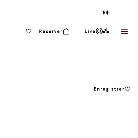
Vos favoris
Réserver
Live
Ouvri
Ajouter aux favori
Enregistrer