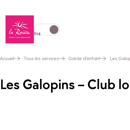
Retour à la page d'accueil
Basculer l'affichage en mode hiver
Eté
Accueil
Tous les services
Garde d’enfant
Les Galopi
Les Galopins – Club loi