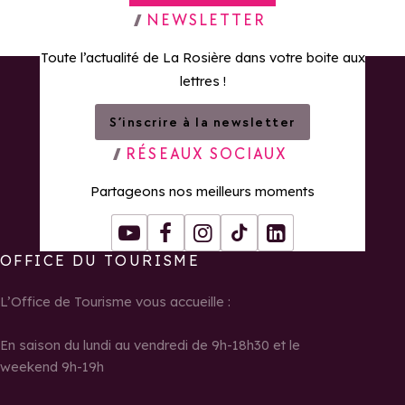
Retour à la page d'accueil
NEWSLETTER
Toute l’actualité de La Rosière dans votre boite aux
lettres !
S’inscrire à la newsletter
RÉSEAUX SOCIAUX
Partageons nos meilleurs moments
Youtube
Facebook
Instagram
Tiktok
LinkedIn
OFFICE DU TOURISME
L’Office de Tourisme vous accueille :
En saison du lundi au vendredi de 9h-18h30 et le
weekend 9h-19h