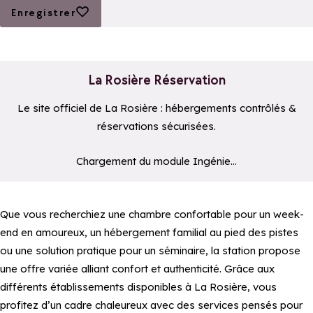
Ajouter aux favoris
Enregistrer
La Rosière Réservation
Le site officiel de La Rosière : hébergements contrôlés &
réservations sécurisées.
Le moteur de recherche ci-dessous est fourni par un prestatair
Chargement du module Ingénie...
Que vous recherchiez une chambre confortable pour un week-
end en amoureux, un hébergement familial au pied des pistes
ou une solution pratique pour un séminaire, la station propose
une offre variée alliant confort et authenticité. Grâce aux
différents établissements disponibles à La Rosière, vous
profitez d’un cadre chaleureux avec des services pensés pour