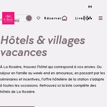
Retour à la page d'accueil
Vos favoris
Réserver
Live
Accueil
Ouvr
Basculer l'affichage en mode hiver
Eté
Hôtels & villages
vacances
À La Rosière, trouvez l’hôtel qui correspond à vos envies. Du
séjour en famille au week-end en amoureux, en passant par les
séminaires et incentives, l’offre hôtelière de la station s’adapte
à toutes les occasions. Retrouvez ici la liste complète des
hôtels de La Rosière.