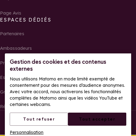
Page Avis
ESPACES DÉDIÉS
Partenaires
Ambassadeurs
Gestion des cookies et des contenus
Propriétaires
externes
Espace presse
Nous utilisons Matomo en mode limité exempté de
consentement pour des mesures d’audience anonymes.
Avec votre accord, nous activerons les fonctionnalités
Groupes, séminaires et tour operator
complètes de Matomo ainsi que les vidéos YouTube et
certaines webcams.
Résultats et photos de courses
Tous droits réservés La Rosière
Mentions légales
Tout refuser
Tout accepter
Gestion des cookies
Politique de confidentialité
Personnalisation
Accessibilité web : partiellement conforme