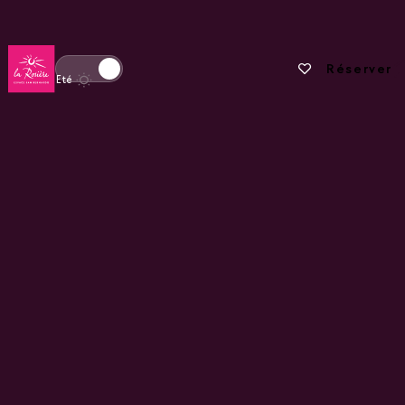
Retour à la page d'accueil
Vos favoris
Réserver
Basculer l'affichage en mode hiver
Eté