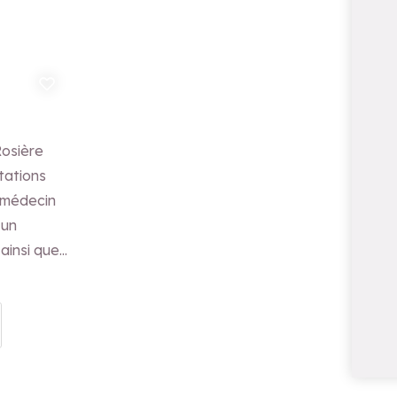
uter aux favoris
Rosière
tations
 médecin
 un
 ainsi que
rapie et