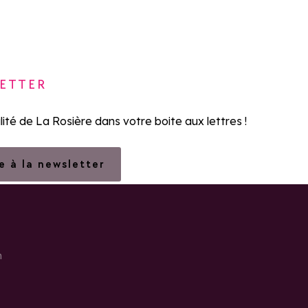
ETTER
lité de La Rosière dans votre boite aux lettres !
re à la newsletter
h