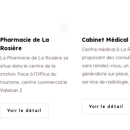
Ajouter aux favoris
Ajo
Pharmacie de La
Cabinet Médical
Rosière
Centre médical à La 
proposant des consul
La Pharmacie de La Rosière se
sans rendez-vous, un
situe dans le centre de la
généraliste sur place,
station. Face à l'Office du
service de radiologie,
tourisme, centre commercial le
des soins de kinésithé
Valaisan 2
d’ostéopathie.
Voir le détail
Voir le détail