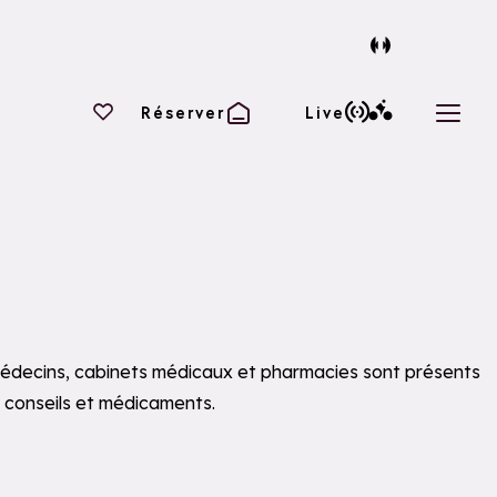
Vos favoris
Réserver
Live
Ouvri
 Médecins, cabinets médicaux et pharmacies sont présents
 conseils et médicaments.