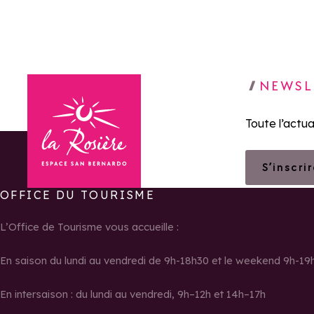
NEWSL
Toute l’actua
S’inscri
OFFICE DU TOURISME
Retour à la page d'accueil
L’Office de Tourisme vous accueille :
En saison du lundi au vendredi de 9h-18h30 et le weekend 9h-19
En intersaison : du lundi au vendredi, 9h–12h et 14h–17h