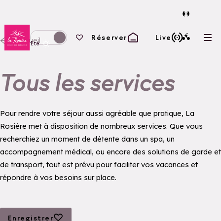
Retour à la page d'accueil
Vos favoris
Réserver
Live
Accueil
Ouvr
Basculer l'affichage en mode hiver
Eté
Tous les services
Pour rendre votre séjour aussi agréable que pratique, La
Rosière met à disposition de nombreux services. Que vous
recherchiez un moment de détente dans un spa, un
accompagnement médical, ou encore des solutions de garde et
de transport, tout est prévu pour faciliter vos vacances et
répondre à vos besoins sur place.
Ajouter aux favoris
Enregistrer