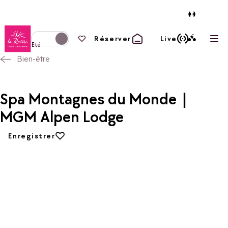
Retour à la page d'accueil
Vos favoris
Réserver
Live
Ouvr
Basculer l'affichage en mode hiver
Eté
Bien-être
Spa Montagnes du Monde |
MGM Alpen Lodge
Ajouter aux favoris
Enregistrer