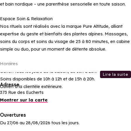
et bain nordique – une parenthèse sensorielle en toute saison.
Espace Soin & Relaxation
Nos rituels sont réalisés avec la marque Pure Altitude, alliant
expertise du geste et bienfaits des plantes alpines. Massages,
soins du corps et soins du visage de 25 à 80 minutes, en cabine
simple ou duo, pour un moment de détente absolue.
Horaires
Ouvert tous les jours de la saison, de 10h à 20h.
Lire la suite
Soins disponibles de 10h à 12h et de 15h à 20h.
Adresse
Ouvert à la clientèle extérieure.
373 Rue des Eucherts
Montrer sur la carte
Ouvertures
Du 27/06 au 28/08/2026 tous les jours.