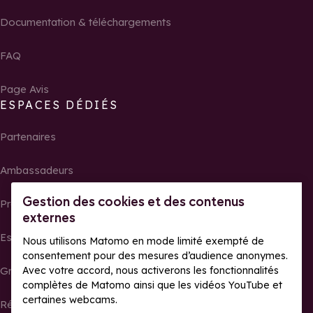
Documentation & téléchargements
FAQ
Page Avis
ESPACES DÉDIÉS
Partenaires
Ambassadeurs
Gestion des cookies et des contenus
Propriétaires
externes
Espace presse
Nous utilisons Matomo en mode limité exempté de
consentement pour des mesures d’audience anonymes.
Groupes, séminaires et tour operator
Avec votre accord, nous activerons les fonctionnalités
complètes de Matomo ainsi que les vidéos YouTube et
certaines webcams.
Résultats et photos de courses