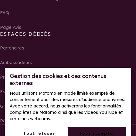
FAQ
Page Avis
ESPACES DÉDIÉS
Partenaires
Ambassadeurs
Gestion des cookies et des contenus
Propriétaires
externes
Espace presse
Nous utilisons Matomo en mode limité exempté de
consentement pour des mesures d’audience anonymes.
Avec votre accord, nous activerons les fonctionnalités
Groupes, séminaires et tour operator
complètes de Matomo ainsi que les vidéos YouTube et
certaines webcams.
Résultats et photos de courses
Tous droits réservés La Rosière
Mentions légales
Tout refuser
Tout accepter