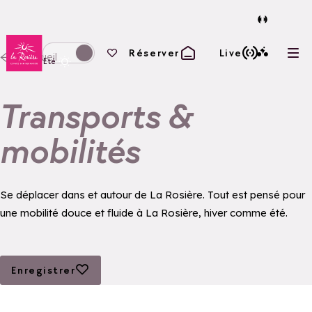
Retour à la page d'accueil
Vos favoris
Réserver
Live
Accueil
Ouvr
Basculer l'affichage en mode hiver
Eté
Transports &
mobilités
Se déplacer dans et autour de La Rosière. Tout est pensé pour
une mobilité douce et fluide à La Rosière, hiver comme été.
Ajouter aux favoris
Enregistrer