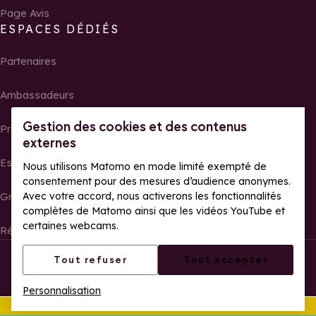
Page Avis
ESPACES DÉDIÉS
Partenaires
Ambassadeurs
Gestion des cookies et des contenus
Propriétaires
externes
Espace presse
Nous utilisons Matomo en mode limité exempté de
consentement pour des mesures d’audience anonymes.
Avec votre accord, nous activerons les fonctionnalités
Groupes, séminaires et tour operator
complètes de Matomo ainsi que les vidéos YouTube et
certaines webcams.
Résultats et photos de courses
Tous droits réservés La Rosière
Mentions légales
Tout refuser
Tout accepter
Gestion des cookies
Politique de confidentialité
Personnalisation
Accessibilité web : partiellement conforme
Cet été