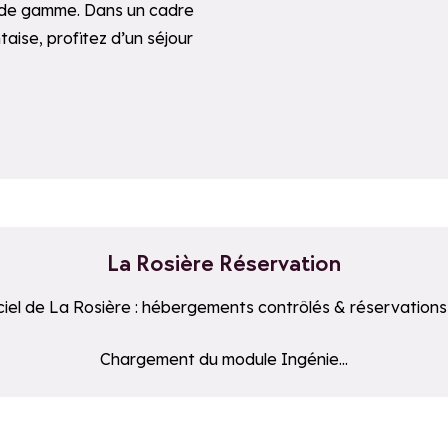
 de gamme. Dans un cadre
ise, profitez d’un séjour
La Rosière Réservation
iciel de La Rosière : hébergements contrôlés & réservations
stataire tiers et n'est pas accessible aux technologies d’a
Chargement du module Ingénie...