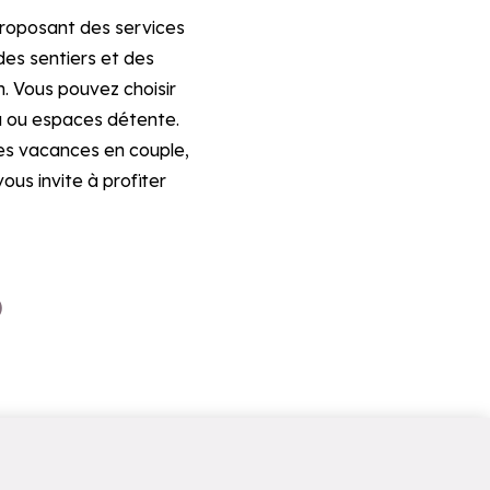
proposant des services
des sentiers et des
. Vous pouvez choisir
 ou espaces détente.
 des vacances en couple,
ous invite à profiter
)
Tri
Aléatoire (par défaut)
Alphabétique