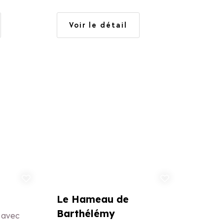
u
spa, sauna, hammam. Jardin,
e
barbecue, transats. Aussi gîte
Voir le détail
tness,
de groupe de 30 pers.
on, gérance
uter aux favoris
Ajouter aux favoris
Le Hameau de
Barthélémy
 avec