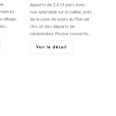
ne
Apparts de 2 à 14 pers avec
mmam et
vue splendide sur la vallée, près
 village,
de la zone de loisirs du Plan de
les
l’Arc et des départs de
es enfants.
randonnées. Piscine couverte,
té prix.
spa, sauna, hammam. Jardin,
Voir le détail
barbecue, transats. Aussi gîte
de groupe de 30 pers.