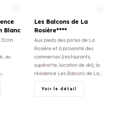
uter aux favoris
Ajouter aux favoris
dence
Les Balcons de La
in Blanc
Rosière****
'Ecrin
Aux pieds des pistes de La
Rosière et à proximité des
é, au
commerces (restaurants,
supérette, location de ski), la
m
résidence Les Balcons de La
Rosière**** vous séduira par sa
Voir le détail
situation idéale pour vos
vacances d’hiver.