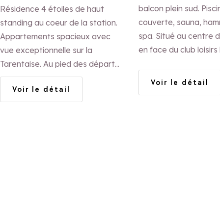
Marmottons
balcon plein sud. Pisci
Résidence 4 étoiles de haut
couverte, sauna, ha
standing au coeur de la station.
spa. Situé au centre du
Appartements spacieux avec
en face du club loisirs 
vue exceptionnelle sur la
Galopins. Idéal pour l
Tarentaise. Au pied des départs
Très bon rapport quali
de randonnée.
Voir le détail
Voir le détail