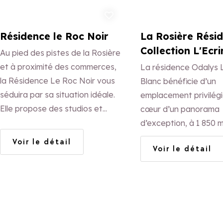
Ajouter aux favoris
Ajo
Résidence le Roc Noir
La Rosière Rési
Collection L'Ecr
Au pied des pistes de la Rosière
et à proximité des commerces,
La résidence Odalys L
la Résidence Le Roc Noir vous
Blanc bénéficie d’un
séduira par sa situation idéale.
emplacement privilégi
Elle propose des studios et
cœur d’un panorama
appartements qui peuvent
d’exception, à 1 850 
accueillir de 2 à 20 personnes.
d’altitude.
Voir le détail
Voir le détail