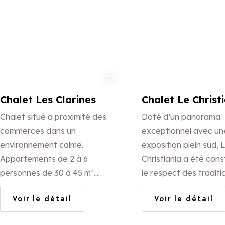
Appliquer ces filtres
Ajouter aux favoris
Ajo
Chalet Les Clarines
Chalet Le Christ
Chalet situé a proximité des
Doté d’un panorama
commerces dans un
exceptionnel avec un
environnement calme.
exposition plein sud, 
Appartements de 2 à 6
Christiania a été cons
personnes de 30 à 45 m².
le respect des traditi
Piscine extérieure chauffée
montagnardes pierres 
Voir le détail
Voir le détail
Accueil et gestion par le
Yvette vous accueille
propriétaire.
ambiance chaleureus