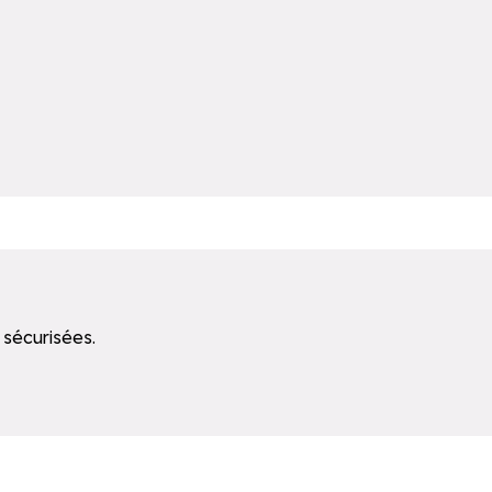
 sécurisées.
ssistance.
Accéder directement à la recherche de la central