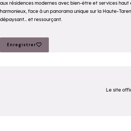
aux résidences modernes avec bien-être et services haut
harmonieux, face à un panorama unique sur la Haute-Tarenta
dépaysant… et ressourçant.
Ajouter aux favoris
Enregistrer
Le site off
Le moteur de recherche ci-dessous est fourni par un pre