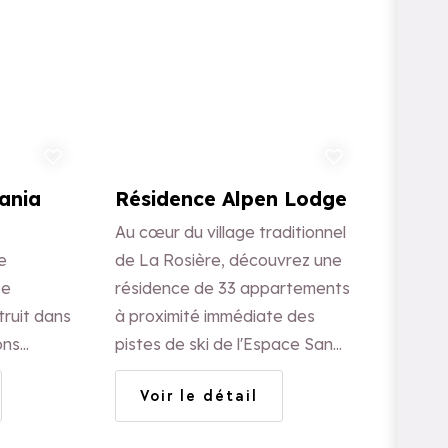
uter aux favoris
Ajouter aux favoris
iania
Résidence Alpen Lodge
Au cœur du village traditionnel
e
de La Rosière, découvrez une
Le
résidence de 33 appartements
truit dans
à proximité immédiate des
ons
pistes de ski de l'Espace San
et bois.
Bernardo.
Voir le détail
 dans une
e et