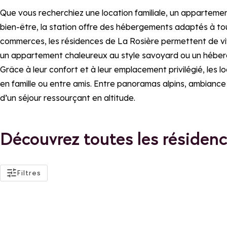
Que vous recherchiez une location familiale, un appartem
bien-être, la station offre des hébergements adaptés à tou
commerces, les résidences de La Rosière permettent de viv
un appartement chaleureux au style savoyard ou un hébe
Grâce à leur confort et à leur emplacement privilégié, les 
en famille ou entre amis. Entre panoramas alpins, ambiance 
d’un séjour ressourçant en altitude.
Découvrez toutes les résidenc
actifs
Filtres
Localisation
Réservation
La Rosière
Réservable 
Les Eucherts