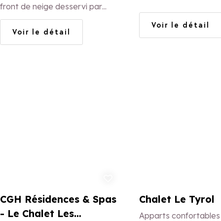
chambres. Location d
front de neige desservi par
dimanche au dimanch
navette gratuite. Ses 5
Voir le détail
Voir le détail
uniquement. Sauna, fi
appartements profitent d'un
massage, billard, sal
cadre haut-de-gamme, de
et parking.
balcons et vue plein sud.
Ajouter aux favoris
Ajo
CGH Résidences & Spas
Chalet Le Tyrol
- Le Chalet Les
Apparts confortables