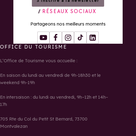
S’inscrire à la newsletter
RÉSEAUX SOCIAUX
Partageons nos meilleurs moments
Youtube
Facebook
Instagram
Tiktok
LinkedIn
OFFICE DU TOURISME
L’Office de Tourisme vous accueille :
En saison du lundi au vendredi de 9h-18h30 et le
weekend 9h-19h
En intersaison : du lundi au vendredi, 9h–12h et 14h–
17h
705 Rte du Col du Petit St Bernard, 73700
Montvalezan