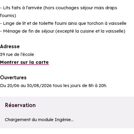
- Lits faits à l’arrivée (hors couchages séjour mais draps
fournis)
- Linge de lit et de toilette fourni ainsi que torchon à vaisselle
- Ménage de fin de séjour (excepté la cuisine et la vaisselle)
Adresse
39 rue de l’école
Montrer sur la carte
Ouvertures
Du 20/06 au 30/08/2026 tous les jours de 8h à 20h.
Réservation
Le moteur de recherche ci-dessous est fourni par un prestatair
Chargement du module Ingénie...