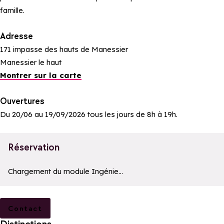
famille.
Adresse
171 impasse des hauts de Manessier
Manessier le haut
Montrer sur la carte
Ouvertures
Du 20/06 au 19/09/2026 tous les jours de 8h à 19h.
Réservation
Le moteur de recherche ci-dessous est fourni par un prestatair
Chargement du module Ingénie...
Contact