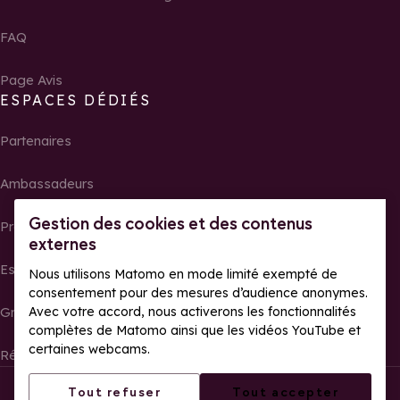
FAQ
Page Avis
ESPACES DÉDIÉS
Partenaires
Ambassadeurs
Gestion des cookies et des contenus
Propriétaires
externes
Espace presse
Nous utilisons Matomo en mode limité exempté de
consentement pour des mesures d’audience anonymes.
Avec votre accord, nous activerons les fonctionnalités
Groupes, séminaires et tour operator
complètes de Matomo ainsi que les vidéos YouTube et
certaines webcams.
Résultats et photos de courses
Tous droits réservés La Rosière
Mentions légales
Tout refuser
Tout accepter