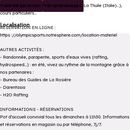
Montvalezan, col du Petit-Saint-Bernard, La Thuile (Italie)...),
04 79 22 21 14
Site internet
cours particuliers...
Localisation
RÉSERVATION EN LIGNE :
https ://olympicsports.notresphere.com/location-materiel
AUTRES ACTIVITÉS :
- Randonnée, parapente, sports d’eaux vives (rafting,
hydrospeed...) : en été, vivez au rythme de la montagne grâce à
nos partenaires :
- Bureau des Guides de La Rosière
- Darentasia
- H2O Rafting
INFORMATIONS - RÉSERVATIONS
Pot d’accueil convivial tous les dimanches à 11h30. Informations
et réservations en magasin ou par téléphone, 7j/7.