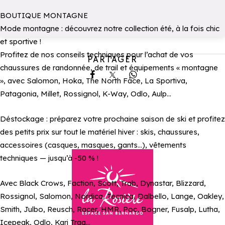
BOUTIQUE MONTAGNE
Mode montagne : découvrez notre collection été, à la fois chic
et sportive !
Profitez de nos conseils techniques pour l’achat de vos
PARTAGER
chaussures de randonnée, de trail et équipements « montagne
Partager sur Facebook
Partager sur X
Partager sur Whatsa
», avec Salomon, Hoka, The North Face, La Sportiva,
Patagonia, Millet, Rossignol, K-Way, Odlo, Aulp...
Déstockage : préparez votre prochaine saison de ski et profitez
des petits prix sur tout le matériel hiver : skis, chaussures,
accessoires (casques, masques, gants…), vêtements
techniques — jusqu’à -50 % !
Avec Black Crows, Faction, Scott, Trab, Dynastar, Blizzard,
Rossignol, Salomon, Nordica, Tecnica, Dalbello, Lange, Oakley,
Smith, Julbo, Reusch, Racer, HMR, Poc, Bogner, Fusalp, Lutha,
Icepeak, Odlo, Kari Traa...