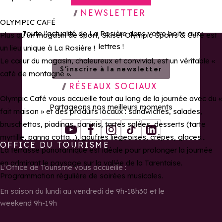
Retour à la page d'accueil
NEWSLETTER
OLYMPIC CAFÉ
Toute l’actualité de La Rosière dans votre boite aux
Plus qu’un magasin de sport, Skiset Olympic Sports & Café est
lettres !
un lieu unique à La Rosière !
Le cœur du magasin, chaleureux et convivial, est un véritable «
S’inscrire à la newsletter
café de montagne ».
RÉSEAUX SOCIAUX
Olympic Café vous accueille tout au long de la journée avec du «
Partageons nos meilleurs moments
fait maison » et des produits locaux : sandwiches, salades,
bruschettas, piadinas, paninis, tartes salées, desserts (tarte
Youtube
Facebook
Instagram
Tiktok
LinkedIn
myrtille, panna cotta...), gaufres liégeoises, crêpes, glaces...
OFFICE DU TOURISME
La terrasse panoramique est idéale pour prolonger la journée
en admirant le paysage sur la vallée de la Tarentaise.
L’Office de Tourisme vous accueille :
Programmation régulière de soirées musicales.
En saison du lundi au vendredi de 9h-18h30 et le
weekend 9h-19h