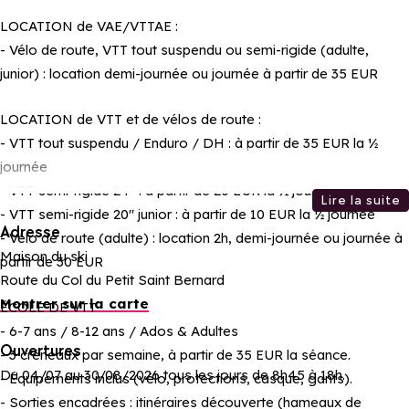
LOCATION de VAE/VTTAE :
- Vélo de route, VTT tout suspendu ou semi-rigide (adulte,
junior) : location demi-journée ou journée à partir de 35 EUR
LOCATION de VTT et de vélos de route :
- VTT tout suspendu / Enduro / DH : à partir de 35 EUR la ½
journée
- VTT semi-rigide 24" : à partir de 20 EUR la ½ journée
Lire la suite
- VTT semi-rigide 20" junior : à partir de 10 EUR la ½ journée
Adresse
- Vélo de route (adulte) : location 2h, demi-journée ou journée à
Maison du ski
partir de 30 EUR
Route du Col du Petit Saint Bernard
Montrer sur la carte
ÉCOLE DE VTT
- 6-7 ans / 8-12 ans / Ados & Adultes
Ouvertures
- 3 créneaux par semaine, à partir de 35 EUR la séance.
Du 04/07 au 30/08/2026 tous les jours de 8h45 à 18h.
- Équipements inclus (vélo, protections, casque, gants).
- Sorties encadrées : itinéraires découverte (hameaux de