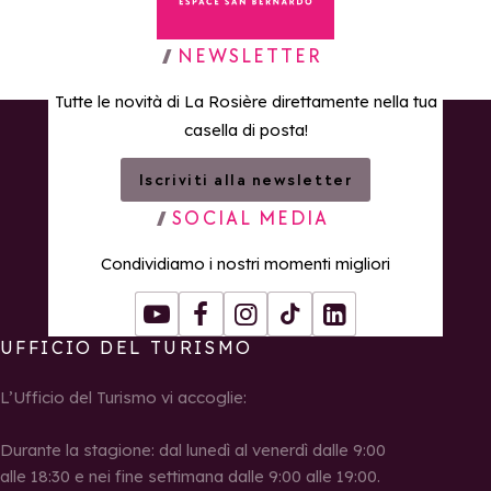
Torna alla home page
NEWSLETTER
Tutte le novità di La Rosière direttamente nella tua
casella di posta!
Iscriviti alla newsletter
SOCIAL MEDIA
Condividiamo i nostri momenti migliori
Youtube
Facebook
Instagram
Tiktok
LinkedIn
UFFICIO DEL TURISMO
L’Ufficio del Turismo vi accoglie:
Durante la stagione: dal lunedì al venerdì dalle 9:00
alle 18:30 e nei fine settimana dalle 9:00 alle 19:00.