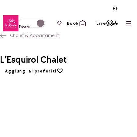
Torna alla home page
I tuoi preferiti
Book
Live
Apri
Passa alla modalità invernale
Estate
Chalet & Appartamenti
L’Esquirol Chalet
Aggiungi ai preferiti
Aggiungi ai preferiti