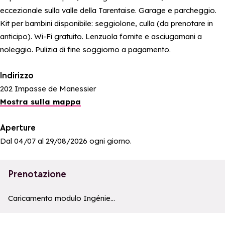
eccezionale sulla valle della Tarentaise. Garage e parcheggio.
Kit per bambini disponibile: seggiolone, culla (da prenotare in
anticipo). Wi-Fi gratuito. Lenzuola fornite e asciugamani a
noleggio. Pulizia di fine soggiorno a pagamento.
Indirizzo
202 Impasse de Manessier
Mostra sulla mappa
Aperture
Dal 04/07 al 29/08/2026 ogni giorno.
Prenotazione
a11y_module_ingenie_texte
a11y_module_ingenie_bouton_bi
Caricamento modulo Ingénie...