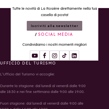
Tutte le novità di La Rosière direttamente nella tua
casella di posta!
Iscriviti alla newsletter
SOCIAL MEDIA
Condividiamo i nostri momenti migliori
Youtube
Facebook
Instagram
Tiktok
LinkedIn
UFFICIO DEL TURISMO
L’Ufficio del Turismo vi accoglie:
Durante la stagione: dal lunedì al venerdì dalle 9:00
alle 18:30 e nei fine settimana dalle 9:00 alle 19:00.
Fuori stagione: dal lunedì al venerdì dalle 9:00 alle