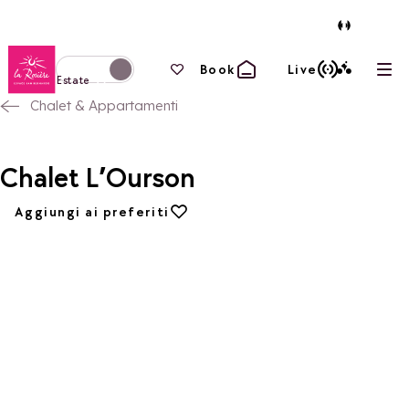
Torna alla home page
I tuoi preferiti
Book
Live
Apri
Passa alla modalità invernale
Estate
Chalet & Appartamenti
Chalet L’Ourson
Aggiungi ai preferiti
Aggiungi ai preferiti