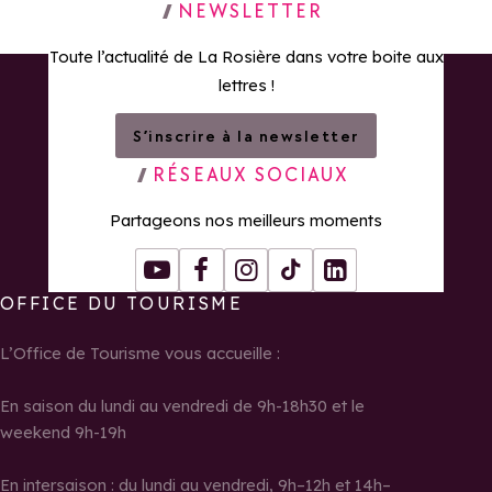
Retour à la page d'accueil
NEWSLETTER
Toute l’actualité de La Rosière dans votre boite aux
lettres !
S’inscrire à la newsletter
RÉSEAUX SOCIAUX
Partageons nos meilleurs moments
Youtube
Facebook
Instagram
Tiktok
LinkedIn
OFFICE DU TOURISME
L’Office de Tourisme vous accueille :
En saison du lundi au vendredi de 9h-18h30 et le
weekend 9h-19h
En intersaison : du lundi au vendredi, 9h–12h et 14h–