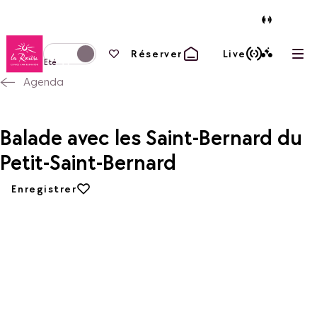
Retour à la page d'accueil
Vos favoris
Réserver
Live
Ouvr
Basculer l'affichage en mode hiver
Eté
Agenda
Balade avec les Saint-Bernard du
Petit-Saint-Bernard
Ajouter aux favoris
Enregistrer