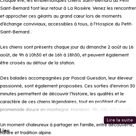
Chaque été, les emblématiques chiens Saint-Bernard du Petit
Saint-Bernard font leur retour à La Rosière. Venez les rencontrer
et approcher ces géants au grand cœur lors de moments
d’échange conviviaux, accessibles à tous, à l'Hospice du Petit-
Saint-Bernard .
Les chiens sont présents chaque jour du dimanche 2 août au 16
août, de 9h à 10h30 et de 16h à 18h30, et peuvent également
être croisés au détour de la station.
Des balades accompagnées par Pascal Guesdon, leur éleveur
passionné, sont également proposées. Ces sorties d’environ 30
minutes permettent de découvrir l’histoire, les qualités et le
caractère de ces chiens légendaires, tout en profitant d’une
promenade douce en montagne. Horaires : 9h, 10h, 17h ou 18h.
Lire la suite
Un moment chaleureux à partager en famille, entre découverte,
Lieu
nature et tradition alpine.