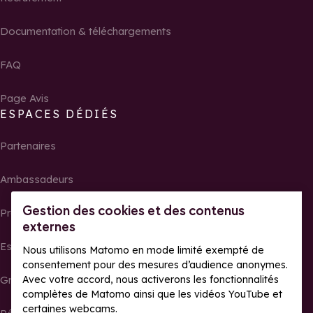
Documentation & téléchargements
FAQ
Page Avis
ESPACES DÉDIÉS
Partenaires
Ambassadeurs
Gestion des cookies et des contenus
Propriétaires
externes
Espace presse
Nous utilisons Matomo en mode limité exempté de
consentement pour des mesures d’audience anonymes.
Avec votre accord, nous activerons les fonctionnalités
Groupes, séminaires et tour operator
complètes de Matomo ainsi que les vidéos YouTube et
certaines webcams.