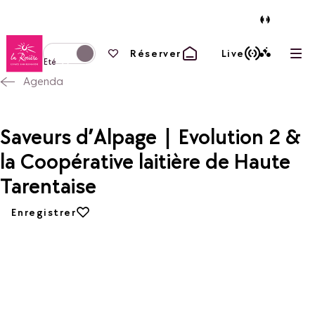
Retour à la page d'accueil
Vos favoris
Réserver
Live
Ouvr
Basculer l'affichage en mode hiver
Eté
Agenda
Saveurs d’Alpage | Evolution 2 &
la Coopérative laitière de Haute
Tarentaise
Ajouter aux favoris
Enregistrer