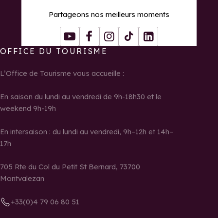
Partageons nos meilleurs moments
Youtube
Facebook
Instagram
Tiktok
LinkedIn
OFFICE DU TOURISME
L’Office de Tourisme vous accueille :
En saison du lundi au vendredi de 9h-18h30 et le
weekend 9h-19h
En intersaison : du lundi au vendredi, 9h–12h et 14h–
17h
705 Rte du Col du Petit St Bernard, 73700
Montvalezan
+33(0)4 79 06 80 51