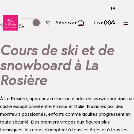
Retour à la page d'accueil
Vos favoris
Réserver
Live
Accueil
Ouvr
Basculer l'affichage en mode hiver
Eté
Cours de ski et de
snowboard à La
Rosière
À La Rosière, apprenez à skier ou à rider en snowboard dans un
cadre exceptionnel entre France et Italie. Encadrés par des
moniteurs passionnés, enfants comme adultes progressent en
toute sécurité. Des premiers virages aux figures plus
techniques, les cours s’adaptent à tous les âges et à tous les