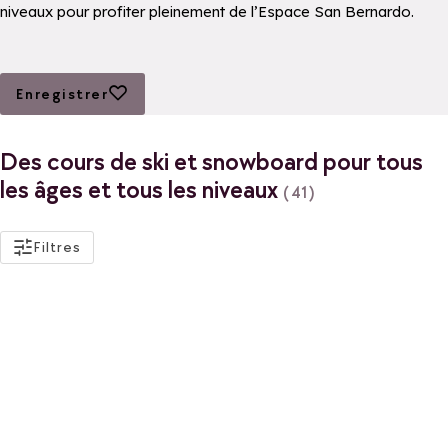
niveaux pour profiter pleinement de l’Espace San Bernardo.
Ajouter aux favoris
Enregistrer
Des cours de ski et snowboard pour tous
les âges et tous les niveaux
(41)
actifs
Filtres
Public
Enfants
Adultes
Sport
Snowboard