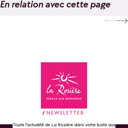
En relation avec cette page
Encadrement en
Randonnée
via ferrata | Bureau
pédestre
Ajouter aux favoris
des Guides
accompagnée
"demi-journée" 
Aj
Bureau des Gui
Retour à la page d'accueil
NEWSLETTER
Toute l’actualité de La Rosière dans votre boite aux