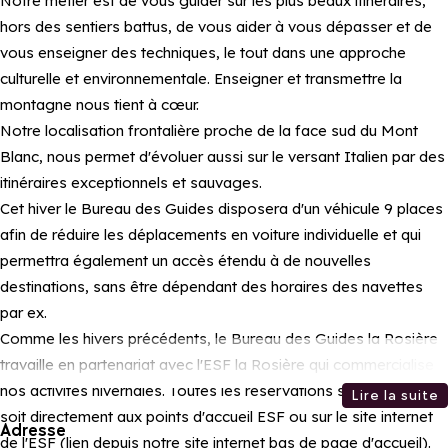
Notre métier est de vous guider sur les plus beaux itinéraires,
hors des sentiers battus, de vous aider à vous dépasser et de
vous enseigner des techniques, le tout dans une approche
culturelle et environnementale. Enseigner et transmettre la
montagne nous tient à cœur.
Notre localisation frontalière proche de la face sud du Mont
Blanc, nous permet d'évoluer aussi sur le versant Italien par des
itinéraires exceptionnels et sauvages.
Cet hiver le Bureau des Guides disposera d'un véhicule 9 places
afin de réduire les déplacements en voiture individuelle et qui
permettra également un accès étendu à de nouvelles
destinations, sans être dépendant des horaires des navettes
par ex.
Comme les hivers précédents, le Bureau des Guides la Rosière
travaille en partenariat avec l'ESF la Rosière qui commercialise
nos activités hivernales. Toutes les réservations se font donc
Lire la suite
soit directement aux points d'accueil ESF ou sur le site internet
Adresse
de l'ESF (lien depuis notre site internet bas de page d'accueil).