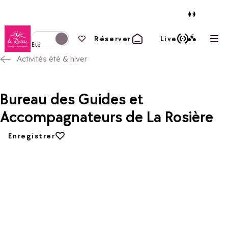
Retour à la page d'accueil
Vos favoris
Réserver
Live
Ouvr
Basculer l'affichage en mode hiver
Eté
Activités été & hiver
Bureau des Guides et
Accompagnateurs de La Rosière
Ajouter aux favoris
Enregistrer