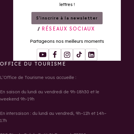
lettres !
S’inscrire à la newsletter
RÉSEAUX SOCIAUX
Partageons nos meilleurs moments
Youtube
Facebook
Instagram
Tiktok
LinkedIn
OFFICE DU TOURISME
L’Office de Tourisme vous accueille :
En saison du lundi au vendredi de 9h-18h30 et le
weekend 9h-19h
En intersaison : du lundi au vendredi, 9h–12h et 14h–
17h