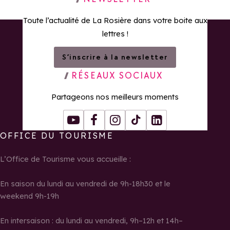
Toute l’actualité de La Rosière dans votre boite aux
lettres !
S’inscrire à la newsletter
RÉSEAUX SOCIAUX
Partageons nos meilleurs moments
Youtube
Facebook
Instagram
Tiktok
LinkedIn
OFFICE DU TOURISME
L’Office de Tourisme vous accueille :
En saison du lundi au vendredi de 9h-18h30 et le
weekend 9h-19h
En intersaison : du lundi au vendredi, 9h–12h et 14h–