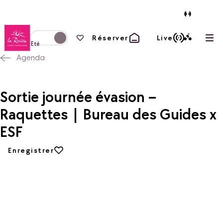
Retour à la page d'accueil
Vos favoris
Réserver
Live
Ouvr
Basculer l'affichage en mode hiver
Eté
Agenda
Sortie journée évasion –
Raquettes | Bureau des Guides x
ESF
Ajouter aux favoris
Enregistrer