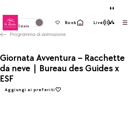
Torna alla home page
I tuoi preferiti
Book
Live
Apri
Passa alla modalità invernale
Estate
Programma di animazione
Giornata Avventura – Racchette
da neve | Bureau des Guides x
ESF
Aggiungi ai preferiti
Aggiungi ai preferiti