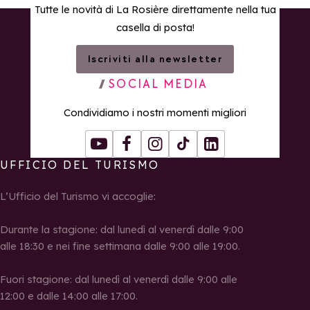
Tutte le novità di La Rosière direttamente nella tua
casella di posta!
Iscriviti alla newsletter
SOCIAL MEDIA
Condividiamo i nostri momenti migliori
Youtube
Facebook
Instagram
Tiktok
LinkedIn
UFFICIO DEL TURISMO
L’Ufficio del Turismo vi accoglie:
Durante la stagione: dal lunedì al venerdì dalle 9:00
alle 18:30 e nei fine settimana dalle 9:00 alle 19:00.
Fuori stagione: dal lunedì al venerdì dalle 9:00 alle
12:00 e dalle 14:00 alle 17:00.