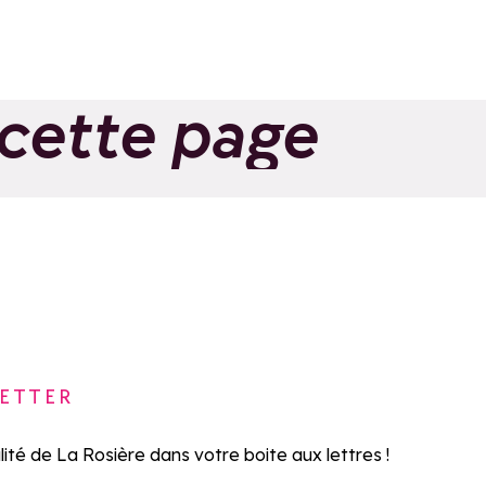
 cette page
rement en via
Randonnée à la
a | Bureau des
ruche | Bureau d
s
Guides
Ajouter aux favoris
Aj
ETTER
lité de La Rosière dans votre boite aux lettres !