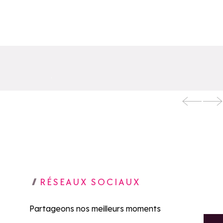
Randonnée Altitude
es
Été | Bureau des
Guides
outer aux favoris
Ajouter aux favo
RÉSEAUX SOCIAUX
Partageons nos meilleurs moments