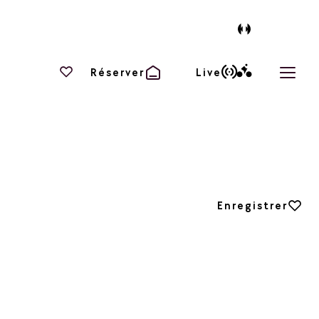
Vos favoris
Réserver
Live
Ouvri
Ajouter aux favori
Enregistrer