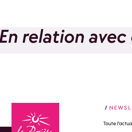
En relation avec
Bureau des Guides
Encad
et Accompagnateurs
ferrat
de La Rosière
Guide
Ajouter aux favoris
NEWSL
Toute l’actua