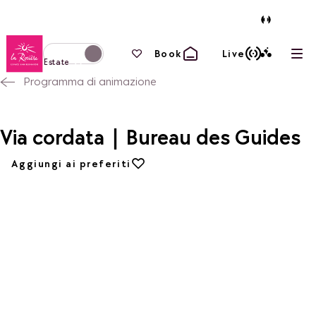
Torna alla home page
I tuoi preferiti
Book
Live
Apri
Passa alla modalità invernale
Estate
Programma di animazione
Via cordata | Bureau des Guides
Aggiungi ai preferiti
Aggiungi ai preferiti